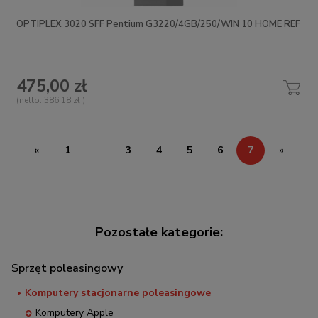
OPTIPLEX 3020 SFF Pentium G3220/4GB/250/WIN 10 HOME REF
475,00 zł
(netto:
386,18 zł
)
«
1
...
3
4
5
6
7
»
Sprzęt poleasingowy
Komputery stacjonarne poleasingowe
Komputery Apple