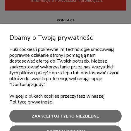
informacje o nowościach i promocjach.
KONTAKT
+48 717345566
Dbamy o Twoją prywatność
pon.-piąt.: 08:00-16:00
sklep@cebit.pl
Pliki cookies i pokrewne im technologie umożliwiają
poprawne działanie strony i pomagają nam
dostosować ofertę do Twoich potrzeb. Możesz
zaakceptować wykorzystanie przez nas wszystkich
ZAKUPY
tych plików i przejść do sklepu lub dostosować użycie
plików do swoich preferencji, wybierając opcję
"Dostosuj zgody".
POMOC
Więcej o plikach cookies przeczytasz w naszej
Polityce prywatności.
MOJE KONTO
ZAAKCEPTUJ TYLKO NIEZBĘDNE
INFORMACJE