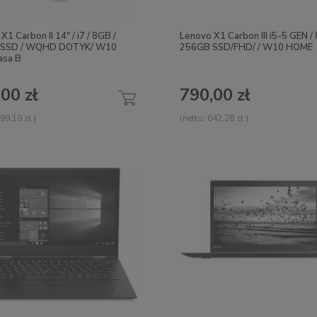
X1 Carbon II 14" / i7 / 8GB /
Lenovo X1 Carbon III i5-5 GEN /
 SSD / WQHD DOTYK/ W10
256GB SSD/FHD/ / W10 HOME
asa B
00 zł
790,00 zł
99,19 zł
)
(netto:
642,28 zł
)