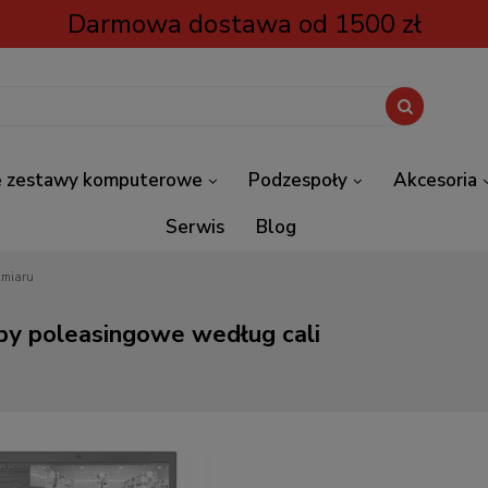
Darmowa dostawa od 1500 zł
 zestawy komputerowe
Podzespoły
Akcesoria
Serwis
Blog
zmiaru
py poleasingowe według cali