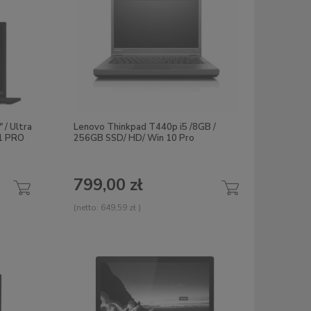
 / Ultra
Lenovo Thinkpad T440p i5 /8GB /
11 PRO
256GB SSD/ HD/ Win 10 Pro
799,00 zł
(netto:
649,59 zł
)