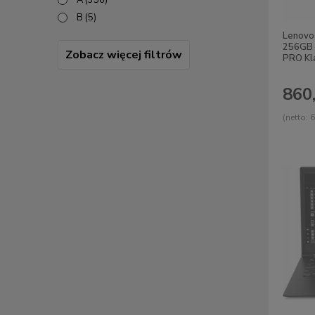
A
(356)
B
(5)
Lenovo 
256GB
Zobacz więcej filtrów
PRO Kl
860,
(netto:
6