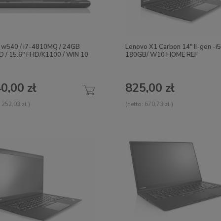
 w540 / i7-4810MQ / 24GB
Lenovo X1 Carbon 14" II-gen -i5
D / 15.6" FHD/K1100 / WIN 10
180GB/ W10 HOME REF
0,00 zł
825,00 zł
 252,03 zł
)
(netto:
670,73 zł
)