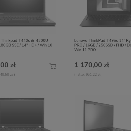
 Thinkpad T440s i5-4300U
Lenovo ThinkPad T495s 14" R
 180GB SSD/ 14" HD+ / Win 10
PRO / 16GB / 256SSD / FHD / Do
Win 11 PRO
00 zł
1 170,00 zł
49,59 zł
)
(netto:
951,22 zł
)