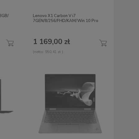
 8GB/
Lenovo X1 Carbon V i7
7GEN/8/256/FHD/KAM/Win 10 Pro
1 169,00 zł
(netto:
950,41 zł
)