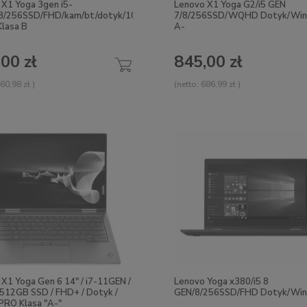
 X1 Yoga 3gen i5-
Lenovo X1 Yoga G2/i5 GEN
8/256SSD/FHD/kam/bt/dotyk/10
7/8/256SSD/WQHD Dotyk/Win 
lasa B
A-
00 zł
845,00 zł
60,98 zł
)
(netto:
686,99 zł
)
X1 Yoga Gen 6 14" / i7-11GEN /
Lenovo Yoga x380/i5 8
 512GB SSD / FHD+ / Dotyk /
GEN/8/256SSD/FHD Dotyk/Win
PRO Klasa "A-"