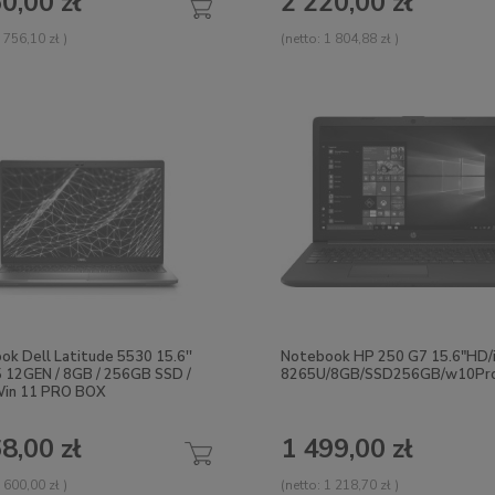
0,00 zł
2 220,00 zł
 756,10 zł
)
(netto:
1 804,88 zł
)
k Dell Latitude 5530 15.6''
Notebook HP 250 G7 15.6"HD/
5 12GEN / 8GB / 256GB SSD /
8265U/8GB/SSD256GB/w10Pr
Win 11 PRO BOX
8,00 zł
1 499,00 zł
 600,00 zł
)
(netto:
1 218,70 zł
)