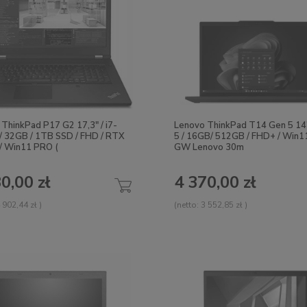
ThinkPad P17 G2 17,3" / i7-
Lenovo ThinkPad T14 Gen 5 14"
/ 32GB / 1TB SSD / FHD / RTX
5 / 16GB/ 512GB / FHD+ / Win
/ Win11 PRO (
GW Lenovo 30m
0,00 zł
4 370,00 zł
 902,44 zł
)
(netto:
3 552,85 zł
)