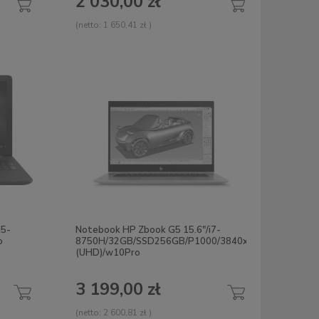
2 030,00 zł
(netto:
1 650,41 zł
)
i5-
Notebook HP Zbook G5 15.6"/i7-
o
8750H/32GB/SSD256GB/P1000/3840x2160
(UHD)/w10Pro
3 199,00 zł
(netto:
2 600,81 zł
)