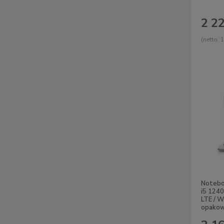
2 22
(netto:
1
Noteboo
i5 1240
LTE / W
opakow