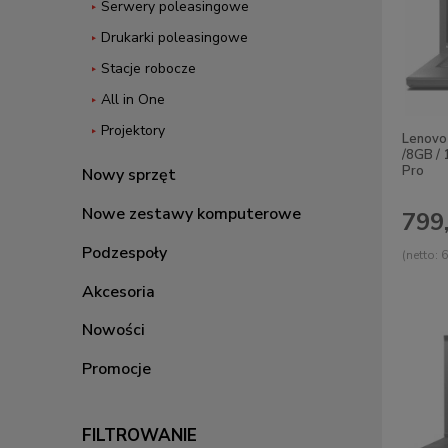
Serwery poleasingowe
Drukarki poleasingowe
Stacje robocze
All in One
Projektory
Lenovo
/8GB /
Pro
Nowy sprzęt
Nowe zestawy komputerowe
799,
Podzespoły
(netto:
6
Akcesoria
Nowości
Promocje
FILTROWANIE