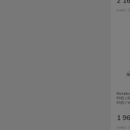
2 16
(netto:
1
Noteboo
FHD / i
FHD / 
1 96
(netto:
1