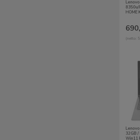
Lenovo
8350u/
HOME K
690,
(netto:
5
Lenovo 
32GB /
Win11 