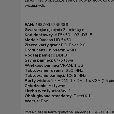
zapomnieć o obsłudze standardów DirectX, co gwa
wizualnych.
EAN:
4897033785396
Gwarancja:
rękojmia 24 miesiące
Kod dostawcy:
AF5450-1024D3L5
Model:
Radeon HD 5450
Złącze karty graf.:
PCI-E ver. 2.0
Producent Chipsetu:
AMD
Rodzaj pamięci:
DDR3
Szyna pamięci:
64-bitowa
Wielkość pamięci VRAM:
1 GB
Taktowanie rdzenia:
650 MHz
Taktowanie pamięci:
1066 MHz
Porty wideo:
1 x HDMI, 1 x DVI, 1 x VGA (15 pi
Chłodzenie:
Aktywne
Liczba wentylatorów:
1
Obsługiwane standardy:
DirectX 11
Wersja:
Box
Produkt: AFOX Karta graficzna Radeon HD 5450 1GB D