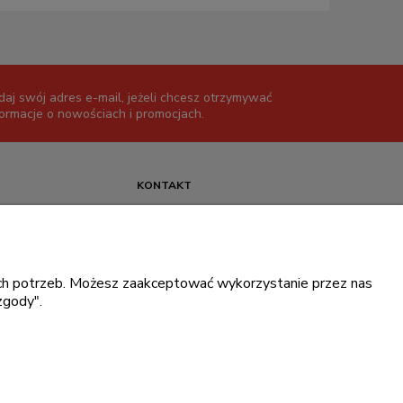
daj swój adres e-mail, jeżeli chcesz otrzymywać
formacje o nowościach i promocjach.
KONTAKT
+48 717345566
pon.-piąt.: 08:00-16:00
sklep@cebit.pl
oich potrzeb. Możesz zaakceptować wykorzystanie przez nas
zgody".
ce prywatności
.