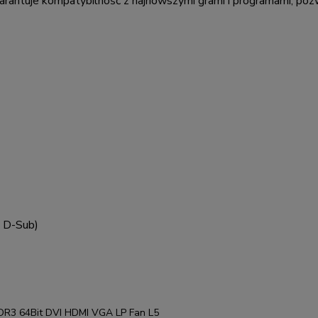
rantuje kompatybilność z najnowszymi grami i programami, poz
n D-Sub)
DR3 64Bit DVI HDMI VGA LP Fan L5