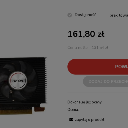
Dostępność:
brak towa
161,80 zł
Cena netto:
131,54 zł
POWI
DODAJ DO PRZECH
Dokonałeś już oceny!
Ocena:
zapytaj o produkt