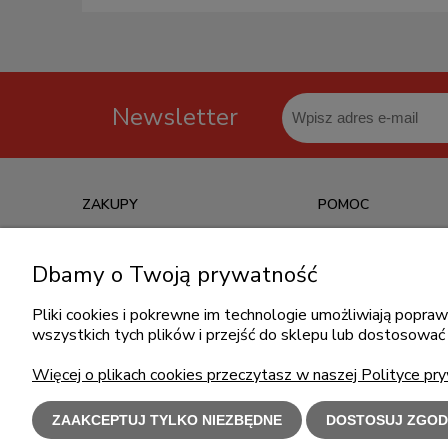
Newsletter
ZAKUPY
POMOC
Czas realizacji zamówienia
Jak kupować?
Dbamy o Twoją prywatność
Informacje o leasingu
Częste pytania
Formy płatności
Polityka prywatności
Pliki cookies i pokrewne im technologie umożliwiają popr
wszystkich tych plików i przejść do sklepu lub dostosować 
Koszt dostawy
Regulamin zakupów
Reklamacje i zwroty
Więcej o plikach cookies przeczytasz w naszej Polityce pry
ZAAKCEPTUJ TYLKO NIEZBĘDNE
DOSTOSUJ ZGOD
Użytkowanie s