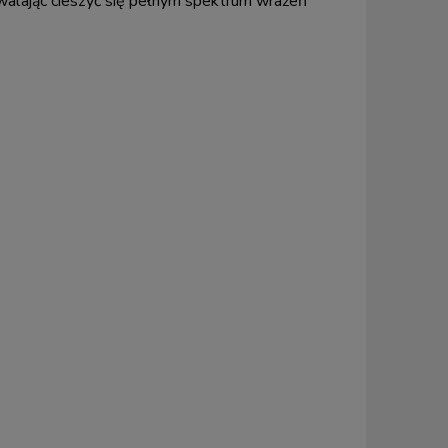
walając cieszyć się pełnym spektrum wrażeń