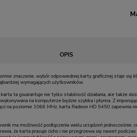
Ma
OPIS
ogromne znaczenie, wybór odpowiedniej karty graficznej staje si
ajbardziej wymagających użytkowników.
 karta ta gwarantuje nie tylko stabilność działania, ale także 
ja wykonywana na komputerze będzie szybka i płynna. Z imponu
ęci na poziomie 1066 MHz, karta Radeon HD 5450 zapewnia niez
wnik ma możliwość podłączenia wielu urządzeń jednocześnie, co
awia, że karta pracuje cicho i nie przegrzewa się nawet podcza