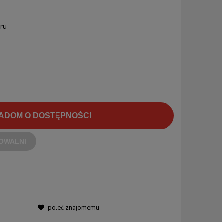
ru
ADOM O DOSTĘPNOŚCI
OWALNI
poleć znajomemu