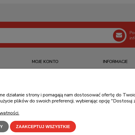
Po
in
MOJE KONTO
INFORMACJE
Logowanie
O nas
Ustawienia konta
Kontakt
Moje zamówienia
Blog
awne działanie strony i pomagają nam dostosować ofertę do Tw
użycie plików do swoich preferencji, wybierając opcję "Dostosuj 
Przechowalnia
watności.
Y
ZAAKCEPTUJ WSZYSTKIE
klepu oznacza zgodę na wykorzystywanie plików cookies. Szczegółowe informacje w
Polity