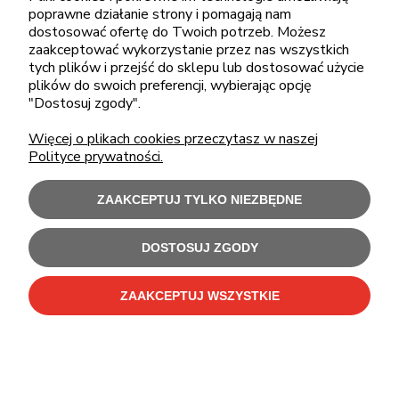
poprawne działanie strony i pomagają nam
sklep@cebit.pl
dostosować ofertę do Twoich potrzeb. Możesz
zaakceptować wykorzystanie przez nas wszystkich
tych plików i przejść do sklepu lub dostosować użycie
plików do swoich preferencji, wybierając opcję
ZAKUPY
"Dostosuj zgody".
Więcej o plikach cookies przeczytasz w naszej
POMOC
Polityce prywatności.
MOJE KONTO
ZAAKCEPTUJ TYLKO NIEZBĘDNE
INFORMACJE
DOSTOSUJ ZGODY
ZAAKCEPTUJ WSZYSTKIE
Użytkowanie sklepu oznacza zgodę na wykorzystywanie plików cookies.
Szczegółowe informacje w
Polityce prywatności
.
C-Bit Bis OnLine - tanie laptopy poleasingowe i używane komputery biurowe.
Polecamy
laptopy poleasingowe
,
monitory poleasingowe
,
komputery poleasingowe HP
i
komputery poleasingowe Dell
.