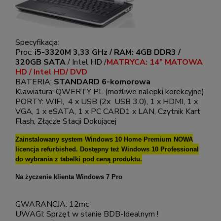
Specyfikacja:
Proc:
i5-3320M 3,33 GHz / RAM: 4GB DDR3 /
320GB SATA
/ Intel HD /
MATRYCA: 14” MATOWA
HD / Intel HD/ DVD
BATERIA:
STANDARD 6-komorowa
Klawiatura: QWERTY PL (możliwe nalepki korekcyjne)
PORTY: WIFI, 4 x USB (2x USB 3.0), 1 x HDMI, 1 x
VGA, 1 x eSATA, 1 x PC CARD1 x LAN, Czytnik Kart
Flash, Złącze Stacji Dokującej
Zainstalowany system Windows 10 Home Premium NOWA
licencja refurbished. Dostępny też Windows 10 Professional
do wybrania z tabelki pod ceną produktu.
Na życzenie klienta Windows 7 Pro
GWARANCJA: 12mc
UWAGI: Sprzęt w stanie BDB-Idealnym !