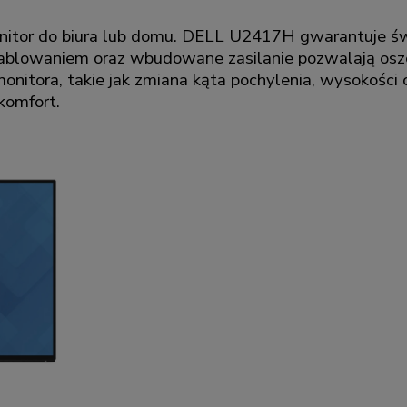
nitor do biura lub domu. DELL U2417H gwarantuje św
lowaniem oraz wbudowane zasilanie pozwalają oszcz
monitora, takie jak zmiana kąta pochylenia, wysokośc
komfort.