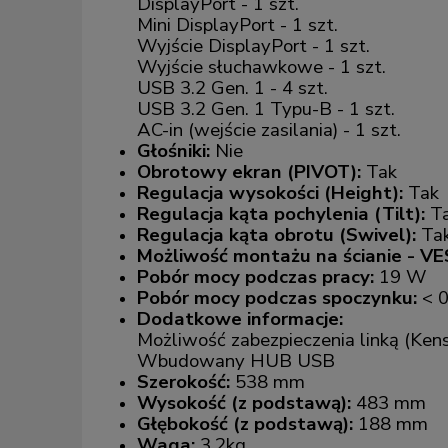
DisplayPort - 1 szt.
Mini DisplayPort - 1 szt.
Wyjście DisplayPort - 1 szt.
Wyjście słuchawkowe - 1 szt.
USB 3.2 Gen. 1 - 4 szt.
USB 3.2 Gen. 1 Typu-B - 1 szt.
AC-in (wejście zasilania) - 1 szt.
Głośniki:
Nie
Obrotowy ekran (PIVOT):
Tak
Regulacja wysokości (Height):
Tak
Regulacja kąta pochylenia (Tilt):
T
Regulacja kąta obrotu (Swivel):
Ta
Możliwość montażu na ścianie - V
Pobór mocy podczas pracy:
19 W
Pobór mocy podczas spoczynku:
< 
Dodatkowe informacje:
Możliwość zabezpieczenia linką (Ken
Wbudowany HUB USB
Szerokość:
538 mm
Wysokość (z podstawą):
483 mm
Głębokość (z podstawą):
188 mm
Waga:
3,2kg