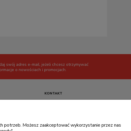
daj swój adres e-mail, jeżeli chcesz otrzymywać
formacje o nowościach i promocjach.
KONTAKT
+48 717345566
pon.-piąt.: 08:00-16:00
sklep@cebit.pl
oich potrzeb. Możesz zaakceptować wykorzystanie przez nas