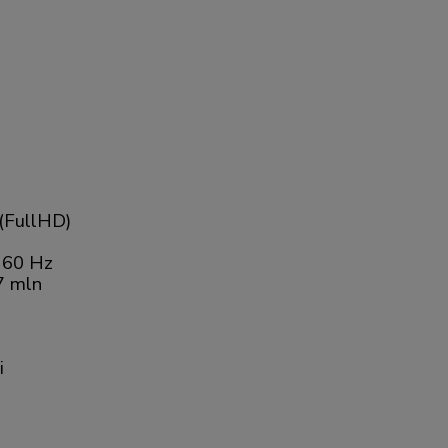
(FullHD)
:
60 Hz
7 mln
i