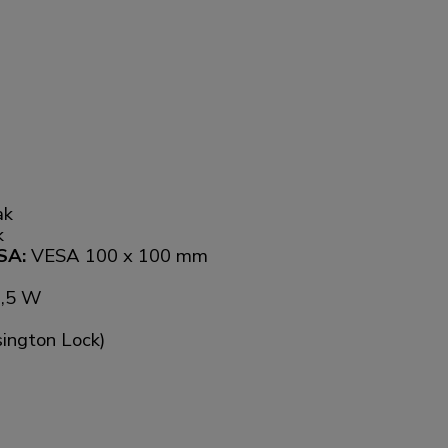
ak
k
ESA:
VESA 100 x 100 mm
0,5 W
sington Lock)