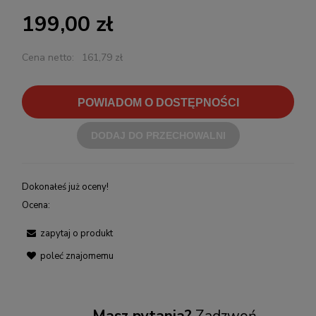
199,00 zł
Cena netto:
161,79 zł
POWIADOM O DOSTĘPNOŚCI
DODAJ DO PRZECHOWALNI
Dokonałeś już oceny!
Ocena:
zapytaj o produkt
poleć znajomemu
Masz pytania?
Zadzwoń