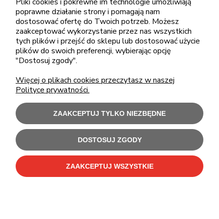
Pliki cookies i pokrewne im technologie umożliwiają
poprawne działanie strony i pomagają nam
sklep@cebit.pl
dostosować ofertę do Twoich potrzeb. Możesz
zaakceptować wykorzystanie przez nas wszystkich
tych plików i przejść do sklepu lub dostosować użycie
plików do swoich preferencji, wybierając opcję
ZAKUPY
"Dostosuj zgody".
Więcej o plikach cookies przeczytasz w naszej
POMOC
Polityce prywatności.
MOJE KONTO
ZAAKCEPTUJ TYLKO NIEZBĘDNE
INFORMACJE
DOSTOSUJ ZGODY
ZAAKCEPTUJ WSZYSTKIE
Użytkowanie sklepu oznacza zgodę na wykorzystywanie plików cookies.
Szczegółowe informacje w
Polityce prywatności
.
C-Bit Bis OnLine - tanie laptopy poleasingowe i używane komputery biurowe.
Polecamy
laptopy poleasingowe
,
monitory poleasingowe
,
komputery poleasingowe HP
i
komputery poleasingowe Dell
.