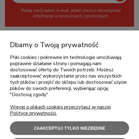
Podaj swój adres e-mail, jeżeli chcesz otrzymywać
informacje o nowościach i promocjach.
KONTAKT
Dbamy o Twoją prywatność
+48 717345566
pon.-piąt.: 08:00-16:00
Pliki cookies i pokrewne im technologie umożliwiają
poprawne działanie strony i pomagają nam
sklep@cebit.pl
dostosować ofertę do Twoich potrzeb. Możesz
zaakceptować wykorzystanie przez nas wszystkich
tych plików i przejść do sklepu lub dostosować użycie
plików do swoich preferencji, wybierając opcję
ZAKUPY
"Dostosuj zgody".
Więcej o plikach cookies przeczytasz w naszej
POMOC
Polityce prywatności.
MOJE KONTO
ZAAKCEPTUJ TYLKO NIEZBĘDNE