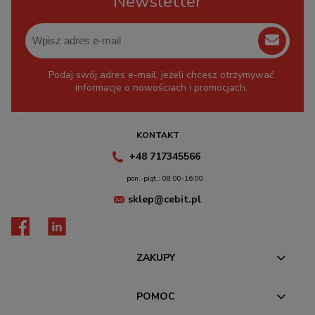
Newsletter
Podaj swój adres e-mail, jeżeli chcesz otrzymywać
informacje o nowościach i promocjach.
KONTAKT
+48 717345566
pon.-piąt.: 08:00-16:00
sklep@cebit.pl
ZAKUPY
POMOC