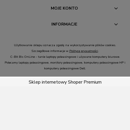
MOJE KONTO
INFORMACJE
Użytkowanie sklepu oznacza zgodę na wykorzystywanie plików cookies.
Szczegółowe informacje w
Polityce prywatności
.
C-Bit Bis OnLine - tanie laptopy poleasingowe i używane komputery biurowe.
Polecamy
laptopy poleasingowe
,
monitory poleasingowe
,
komputery poleasingowe HP
i
komputery poleasingowe Dell
.
Sklep internetowy Shoper Premium