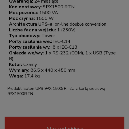
Gwarancja:
24 miesiące
Kod dostawcy:
9PX1500IRTN
Moc pozorna:
1500 VA
Moc czynna:
1500 W
Architektura UPS-a:
on-line double conversion
Liczba faz na wejściu:
1 (230V)
Typ obudowy:
Tower
Porty zasilania we.:
IEC-C14
Porty zasilania wy.:
8 x IEC-C13
Gniazda we/wy:
1 x RS-232 (COM), 1 x USB (Type
B)
Kolor:
Czarny
Wymiary:
86.5 x 440 x 450 mm
Waga:
17.4 kg
Produkt: Eaton UPS 9PX 1500i RT2U z kartą sieciową
9PX1500IRTN