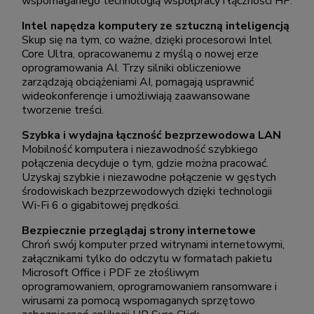
wspomaganego technologią współpracy i łączności HP.
Intel napędza komputery ze sztuczną inteligencją
Skup się na tym, co ważne, dzięki procesorowi Intel
Core Ultra, opracowanemu z myślą o nowej erze
oprogramowania AI. Trzy silniki obliczeniowe
zarządzają obciążeniami AI, pomagają usprawnić
wideokonferencje i umożliwiają zaawansowane
tworzenie treści.
Szybka i wydajna łączność bezprzewodowa LAN
Mobilność komputera i niezawodność szybkiego
połączenia decyduje o tym, gdzie można pracować.
Uzyskaj szybkie i niezawodne połączenie w gęstych
środowiskach bezprzewodowych dzięki technologii
Wi-Fi 6 o gigabitowej prędkości.
Bezpiecznie przeglądaj strony internetowe
Chroń swój komputer przed witrynami internetowymi,
załącznikami tylko do odczytu w formatach pakietu
Microsoft Office i PDF ze złośliwym
oprogramowaniem, oprogramowaniem ransomware i
wirusami za pomocą wspomaganych sprzętowo