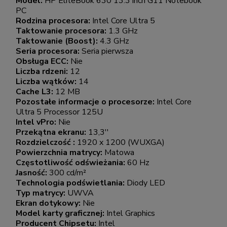
Model:
HP EliteBook 630 13.3 inch G11 Notebook
PC
Rodzina procesora:
Intel Core Ultra 5
Taktowanie procesora:
1.3 GHz
Taktowanie (Boost):
4.3 GHz
Seria procesora:
Seria pierwsza
Obsługa ECC:
Nie
Liczba rdzeni:
12
Liczba wątków:
14
Cache L3:
12 MB
Pozostałe informacje o procesorze:
Intel Core
Ultra 5 Processor 125U
Intel vPro:
Nie
Przekątna ekranu:
13,3''
Rozdzielczość :
1920 x 1200 (WUXGA)
Powierzchnia matrycy:
Matowa
Częstotliwość odświeżania:
60 Hz
Jasność:
300 cd/m²
Technologia podświetlania:
Diody LED
Typ matrycy:
UWVA
Ekran dotykowy:
Nie
Model karty graficznej:
Intel Graphics
Producent Chipsetu:
Intel