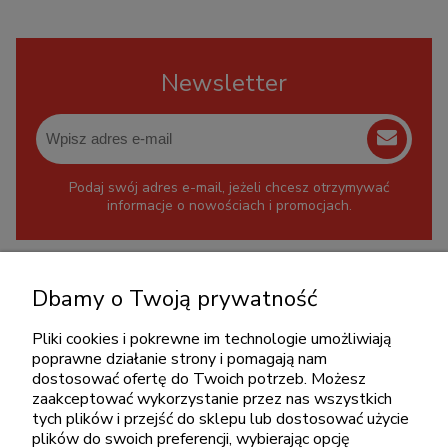
Newsletter
Podaj swój adres e-mail, jeżeli chcesz otrzymywać
informacje o nowościach i promocjach.
KONTAKT
Dbamy o Twoją prywatność
+48 717345566
Pliki cookies i pokrewne im technologie umożliwiają
pon.-piąt.: 08:00-16:00
poprawne działanie strony i pomagają nam
sklep@cebit.pl
dostosować ofertę do Twoich potrzeb. Możesz
zaakceptować wykorzystanie przez nas wszystkich
tych plików i przejść do sklepu lub dostosować użycie
plików do swoich preferencji, wybierając opcję
ZAKUPY