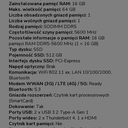
Zainstalowana pamięć RAM:
16 GB
Maks. wielkość pamięci:
64 GB
Liczba obsadzonych gniazd pamięci:
1
Liczba wolnych gniazd pamięci:
1
Rodzaj pamięci:
SODIMM DDR5
Częstotliwość szyny pamięci:
5600 MHz
Pozostałe informacje o pamięci RAM:
16 GB
pamięci RAM DDR5-5600 MHz (1 × 16 GB)
Typ dysku:
SSD
Pojemność SSD:
512 GB
Interfejs dysku SSD:
PCI-Express
Napęd optyczny:
Brak
Komunikacja:
WiFi 802.11 ax, LAN 10/100/1000,
Bluetooth
Modem WWAN (3G) / LTE (4G) / 5G:
Ready
Bluetooth:
5.3
Gniazda rozszerzeń:
Czytnik kart procesorowych
(SmartCard)
Dokowanie:
Tak
Porty USB:
2 x USB 3.2 Type-A Gen 1
Porty wideo:
2 x Thunderbolt 4, 1 x HDMI
Czytnik kart pamięci:
Nie