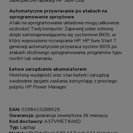
zabezpieczeń aplikacji HP Sure Click.
Automatyczne przywracanie po atakach na
oprogramowanie sprzętowe
Ataki na oprogramowanie układowe mogą całkowicie
uszkodzić Twój komputer. Zapewnij sobie ochronę
dzięki samonaprawiającemu się systemowi BIOS, w
który wyposażono rozwiązania HP. HP Sure Start 7.
generacji automatycznie przywraca system BIOS po
atakach złośliwego oprogramowania, programów typu
rootkit lub włamaniu.
Łatwe zarządzanie akumulatorem
Monitoruj wydajność oraz stan baterii i zarządzaj
swobodnie opcjami zasilania, korzystając z prostego
pulpitu HP Power Manager.
EAN:
0198415288929
Gwarancja:
gwarancja zewnętrzna 36 miesięcy
Kod dostawcy:
A37VMET#AKD
Typ:
Laptop