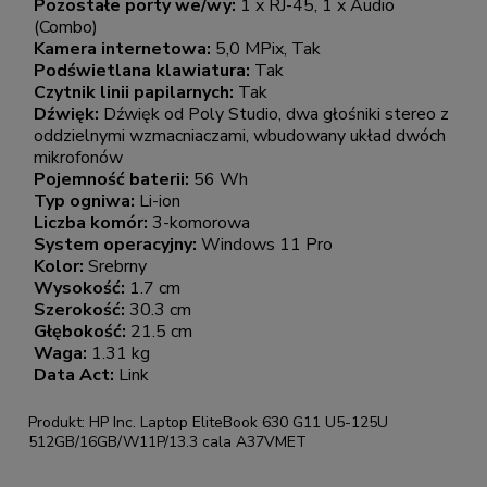
Pozostałe porty we/wy:
1 x RJ-45, 1 x Audio
(Combo)
Kamera internetowa:
5,0 MPix, Tak
Podświetlana klawiatura:
Tak
Czytnik linii papilarnych:
Tak
Dźwięk:
Dźwięk od Poly Studio, dwa głośniki stereo z
oddzielnymi wzmacniaczami, wbudowany układ dwóch
mikrofonów
Pojemność baterii:
56 Wh
Typ ogniwa:
Li-ion
Liczba komór:
3-komorowa
System operacyjny:
Windows 11 Pro
Kolor:
Srebrny
Wysokość:
1.7 cm
Szerokość:
30.3 cm
Głębokość:
21.5 cm
Waga:
1.31 kg
Data Act:
Link
Produkt: HP Inc. Laptop EliteBook 630 G11 U5-125U
512GB/16GB/W11P/13.3 cala A37VMET