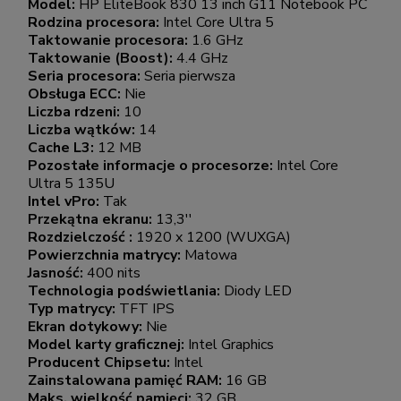
Model:
HP EliteBook 830 13 inch G11 Notebook PC
Rodzina procesora:
Intel Core Ultra 5
Taktowanie procesora:
1.6 GHz
Taktowanie (Boost):
4.4 GHz
Seria procesora:
Seria pierwsza
Obsługa ECC:
Nie
Liczba rdzeni:
10
Liczba wątków:
14
Cache L3:
12 MB
Pozostałe informacje o procesorze:
Intel Core
Ultra 5 135U
Intel vPro:
Tak
Przekątna ekranu:
13,3''
Rozdzielczość :
1920 x 1200 (WUXGA)
Powierzchnia matrycy:
Matowa
Jasność:
400 nits
Technologia podświetlania:
Diody LED
Typ matrycy:
TFT IPS
Ekran dotykowy:
Nie
Model karty graficznej:
Intel Graphics
Producent Chipsetu:
Intel
Zainstalowana pamięć RAM:
16 GB
Maks. wielkość pamięci:
32 GB