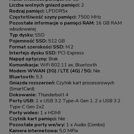
Liczba wolnych gniazd pamięci:
2
Rodzaj pamięci:
LPDDR5x
Częstotliwość szyny pamięci:
7500 MHz
Pozostałe informacje o pamięci RAM:
16 GB RAM
wbudowanej
Typ dysku:
SSD
Pojemność SSD:
512 GB
Format szerokości SSD:
M.2
Interfejs dysku SSD:
PCI-Express
Napęd optyczny:
Brak
Komunikacja:
WiFi 802.11 ax, Bluetooth
Modem WWAN (3G) / LTE (4G) / 5G:
Nie
Bluetooth:
5.3
Gniazda rozszerzeń:
Czytnik kart procesorowych
(SmartCard)
Dokowanie:
Thunderbolt 4
Porty USB:
2 x USB 3.2 Type-A Gen 1, 2 x USB 3.2
Type-C Gen 2x2
Porty wideo:
1 x HDMI
Czytnik kart pamięci:
Nie
Pozostałe porty we/wy:
1 x Audio (Combo)
Kamera internetowa:
5,0 MPix