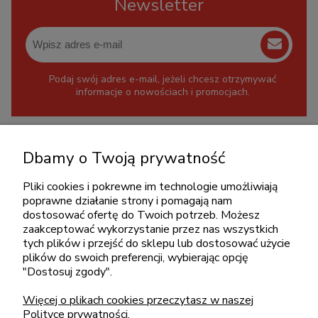
Newsletter
Podaj swój adres e-mail, jeżeli chcesz otrzymywać
informacje o nowościach i promocjach.
KONTAKT
Dbamy o Twoją prywatność
+48 717345566
Pliki cookies i pokrewne im technologie umożliwiają
pon.-piąt.: 08:00-16:00
poprawne działanie strony i pomagają nam
sklep@cebit.pl
dostosować ofertę do Twoich potrzeb. Możesz
zaakceptować wykorzystanie przez nas wszystkich
tych plików i przejść do sklepu lub dostosować użycie
plików do swoich preferencji, wybierając opcję
ZAKUPY
"Dostosuj zgody".
Więcej o plikach cookies przeczytasz w naszej
POMOC
Polityce prywatności.