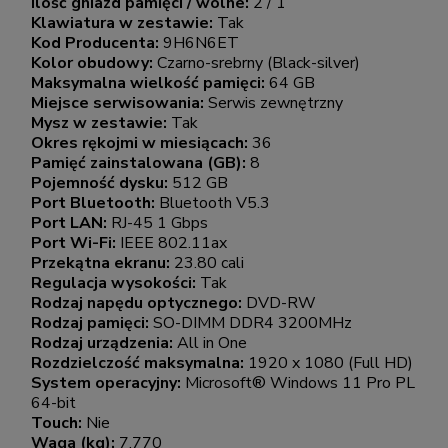
Ilość gniazd pamięci / wolne:
2 / 1
Klawiatura w zestawie:
Tak
Kod Producenta:
9H6N6ET
Kolor obudowy:
Czarno-srebrny (Black-silver)
Maksymalna wielkość pamięci:
64 GB
Miejsce serwisowania:
Serwis zewnętrzny
Mysz w zestawie:
Tak
Okres rękojmi w miesiącach:
36
Pamięć zainstalowana (GB):
8
Pojemność dysku:
512 GB
Port Bluetooth:
Bluetooth V5.3
Port LAN:
RJ-45 1 Gbps
Port Wi-Fi:
IEEE 802.11ax
Przekątna ekranu:
23.80 cali
Regulacja wysokości:
Tak
Rodzaj napędu optycznego:
DVD-RW
Rodzaj pamięci:
SO-DIMM DDR4 3200MHz
Rodzaj urządzenia:
All in One
Rozdzielczość maksymalna:
1920 x 1080 (Full HD)
System operacyjny:
Microsoft® Windows 11 Pro PL
64-bit
Touch:
Nie
Waga (kg):
7.770