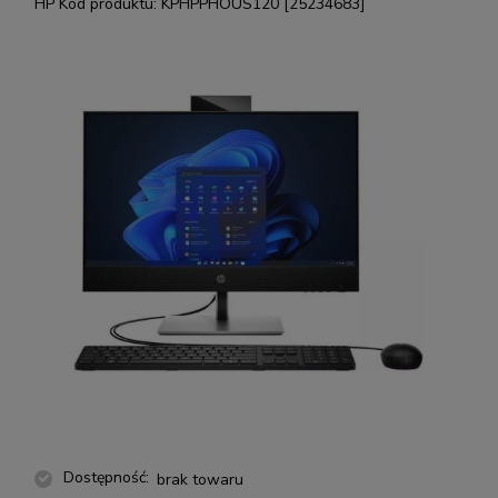
HP
Kod produktu:
KPHPPHOUS120 [25234683]
Dostępność:
brak towaru