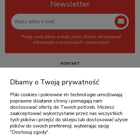
Newsletter
Podaj swój adres e-mail, jeżeli chcesz otrzymywać
informacje o nowościach i promocjach.
KONTAKT
+48 717345566
Dbamy o Twoją prywatność
pon.-piąt.: 08:00-16:00
sklep@cebit.pl
Pliki cookies i pokrewne im technologie umożliwiają
poprawne działanie strony i pomagają nam
dostosować ofertę do Twoich potrzeb. Możesz
zaakceptować wykorzystanie przez nas wszystkich
ZAKUPY
tych plików i przejść do sklepu lub dostosować użycie
plików do swoich preferencji, wybierając opcję
"Dostosuj zgody".
POMOC