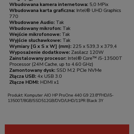
Wbudowana kamera internetowa:
5,0 MPix
Wbudowana karta graficzna:
Intel® UHD Graphics
770
Wbudowane Audio:
Tak
Wbudowany mikrofon:
Tak
Wejście mikrofonowe:
Tak
Wyjście słuchawkowe:
Tak
Wymiary [G x S x W] (mm):
225 x 539,3 x 379,4
Wyposażenie dodatkowe:
Zasilacz 120W
Zainstalowany procesor:
Intel® Core™ i5-13500T
Processor (24M Cache, up to 4.60 GHz)
Zamontowany dysk:
SSD M.2 PCIe NVMe
Złącza USB:
4x USB 3.0
Złącze HDMI:
HDMI x1
Produkt: Komputer AIO HP ProOne 440 G9 23.8"FHD/i5-
13500T/8GB/SSD512GB/DVD/UHD/11PR Black 3Y