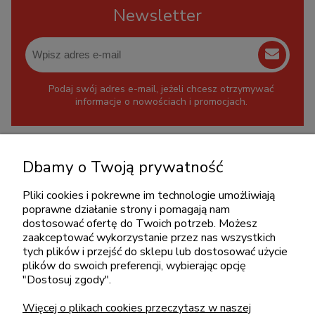
Newsletter
Podaj swój adres e-mail, jeżeli chcesz otrzymywać
informacje o nowościach i promocjach.
KONTAKT
Dbamy o Twoją prywatność
+48 717345566
pon.-piąt.: 08:00-16:00
Pliki cookies i pokrewne im technologie umożliwiają
poprawne działanie strony i pomagają nam
sklep@cebit.pl
dostosować ofertę do Twoich potrzeb. Możesz
zaakceptować wykorzystanie przez nas wszystkich
tych plików i przejść do sklepu lub dostosować użycie
plików do swoich preferencji, wybierając opcję
ZAKUPY
"Dostosuj zgody".
Więcej o plikach cookies przeczytasz w naszej
POMOC