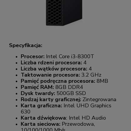
Specyfikacja:
Procesor:
Intel Core i3-8300T
Liczba rdzeni procesora:
4
Liczba wątków procesora:
4
Taktowanie procesora:
3.2 GHz
Pamięć podręczna procesora:
8MB
Pamięć RAM:
8GB DDR4
Dysk twardy:
500GB SSD
Rodzaj karty graficznej:
Zintegrowana
Karta graficzna:
Intel UHD Graphics
630
Karta dźwiękowa
: Intel HD Audio
Karta sieciowa:
Przewodowa,
10/100/1000 Mb/s