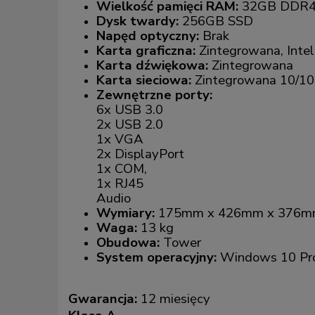
Wielkość pamięci RAM:
32GB DDR
Dysk twardy:
256GB SSD
Napęd optyczny:
Brak
Karta graficzna:
Zintegrowana, Inte
Karta dźwiękowa:
Zintegrowana
Karta sieciowa:
Zintegrowana 10/10
Zewnętrzne porty:
6x USB 3.0
2x USB 2.0
1x VGA
2x DisplayPort
1x COM,
1x RJ45
Audio
Wymiary:
175mm x 426mm x 376
Waga:
13 kg
Obudowa:
Tower
System operacyjny:
Windows 10 Pr
Gwarancja:
12 miesięcy