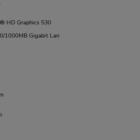
4
l® HD Graphics 530
0/1000MB Gigabit Lan
mm
o