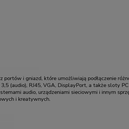
z portów i gniazd, które umożliwiają podłączenie różn
k 3,5 (audio), RJ45, VGA, DisplayPort, a także sloty P
ystemami audio, urządzeniami sieciowymi i innym spr
owych i kreatywnych.