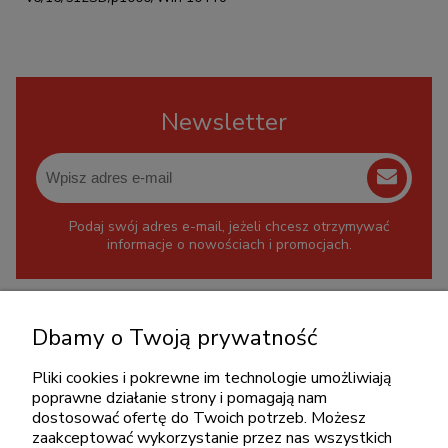
Newsletter
Podaj swój adres e-mail, jeżeli chcesz otrzymywać
informacje o nowościach i promocjach.
KONTAKT
Dbamy o Twoją prywatność
+48 717345566
Pliki cookies i pokrewne im technologie umożliwiają
pon.-piąt.: 08:00-16:00
poprawne działanie strony i pomagają nam
sklep@cebit.pl
dostosować ofertę do Twoich potrzeb. Możesz
zaakceptować wykorzystanie przez nas wszystkich