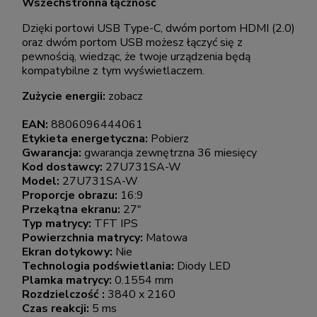
Wszechstronna łączność
Dzięki portowi USB Type-C, dwóm portom HDMI (2.0)
oraz dwóm portom USB możesz łączyć się z
pewnością, wiedząc, że twoje urządzenia będą
kompatybilne z tym wyświetlaczem.
Zużycie energii:
zobacz
EAN:
8806096444061
Etykieta energetyczna:
Pobierz
Gwarancja:
gwarancja zewnętrzna 36 miesięcy
Kod dostawcy:
27U731SA-W
Model:
27U731SA-W
Proporcje obrazu:
16:9
Przekątna ekranu:
27"
Typ matrycy:
TFT IPS
Powierzchnia matrycy:
Matowa
Ekran dotykowy:
Nie
Technologia podświetlania:
Diody LED
Plamka matrycy:
0.1554 mm
Rozdzielczość :
3840 x 2160
Czas reakcji:
5 ms