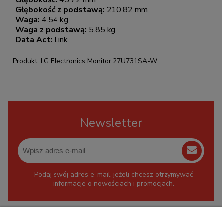
Głębokość:
45.72 mm
Głębokość z podstawą:
210.82 mm
Waga:
4.54 kg
Waga z podstawą:
5.85 kg
Data Act:
Link
Produkt: LG Electronics Monitor 27U731SA-W
Newsletter
Podaj swój adres e-mail, jeżeli chcesz otrzymywać
informacje o nowościach i promocjach.
KONTAKT