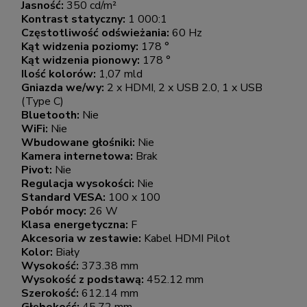
Jasność:
350 cd/m²
Kontrast statyczny:
1 000:1
Częstotliwość odświeżania:
60 Hz
Kąt widzenia poziomy:
178 °
Kąt widzenia pionowy:
178 °
Ilość kolorów:
1,07 mld
Gniazda we/wy:
2 x HDMI, 2 x USB 2.0, 1 x USB
(Type C)
Bluetooth:
Nie
WiFi:
Nie
Wbudowane głośniki:
Nie
Kamera internetowa:
Brak
Pivot:
Nie
Regulacja wysokości:
Nie
Standard VESA:
100 x 100
Pobór mocy:
26 W
Klasa energetyczna:
F
Akcesoria w zestawie:
Kabel HDMI Pilot
Kolor:
Biały
Wysokość:
373.38 mm
Wysokość z podstawą:
452.12 mm
Szerokość:
612.14 mm