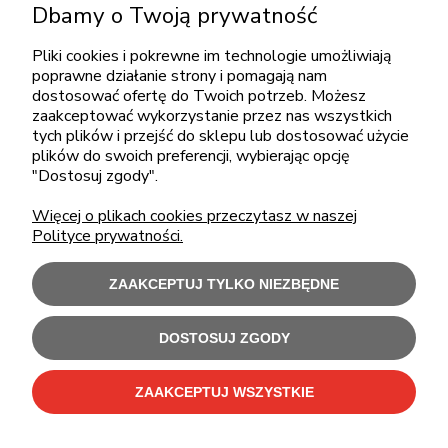
Dbamy o Twoją prywatność
+48 717345566
Pliki cookies i pokrewne im technologie umożliwiają
pon.-piąt.: 08:00-16:00
poprawne działanie strony i pomagają nam
sklep@cebit.pl
dostosować ofertę do Twoich potrzeb. Możesz
zaakceptować wykorzystanie przez nas wszystkich
tych plików i przejść do sklepu lub dostosować użycie
plików do swoich preferencji, wybierając opcję
ZAKUPY
"Dostosuj zgody".
Więcej o plikach cookies przeczytasz w naszej
POMOC
Polityce prywatności.
MOJE KONTO
ZAAKCEPTUJ TYLKO NIEZBĘDNE
INFORMACJE
DOSTOSUJ ZGODY
ZAAKCEPTUJ WSZYSTKIE
Użytkowanie sklepu oznacza zgodę na wykorzystywanie plików cookies.
Szczegółowe informacje w
Polityce prywatności
.
C-Bit Bis OnLine - tanie laptopy poleasingowe i używane komputery biurowe.