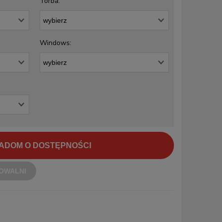
Torba:
Windows:
ADOM O DOSTĘPNOŚCI
OWALNI