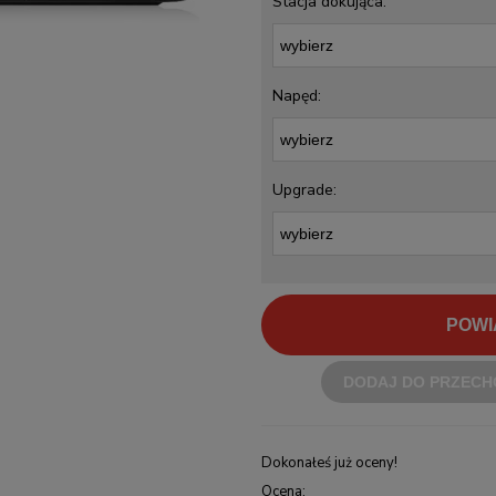
Stacja dokująca:
Napęd:
Upgrade:
POWI
DODAJ DO PRZECH
Dokonałeś już oceny!
Ocena: