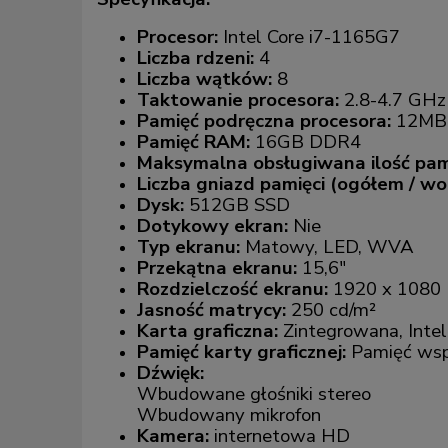
Procesor:
Intel Core i7-1165G7
Liczba rdzeni:
4
Liczba wątków:
8
Taktowanie procesora:
2.8-4.7 GHz
Pamięć podręczna procesora:
12MB
Pamięć RAM:
16GB DDR4
Maksymalna obsługiwana ilość pam
Liczba gniazd pamięci (ogółem / wo
Dysk:
512GB SSD
Dotykowy ekran:
Nie
Typ ekranu:
Matowy, LED, WVA
Przekątna ekranu:
15,6"
Rozdzielczość ekranu:
1920 x 1080 
Jasność matrycy:
250 cd/m²
Karta graficzna:
Zintegrowana, Intel 
Pamięć karty graficznej:
Pamięć wsp
Dźwięk:
Wbudowane głośniki stereo
Wbudowany mikrofon
Kamera:
internetowa HD