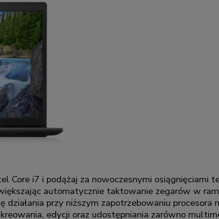
el Core i7 i podążaj za nowoczesnymi osiągnięciami te
iększając automatycznie taktowanie zegarów w ramac
 działania przy niższym zapotrzebowaniu procesora na
 kreowania, edycji oraz udostępniania zarówno multime