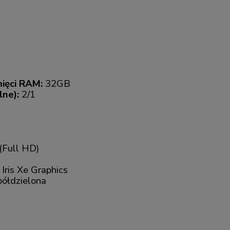
ięci RAM:
32GB
lne):
2/1
(Full HD)
Iris Xe Graphics
ółdzielona