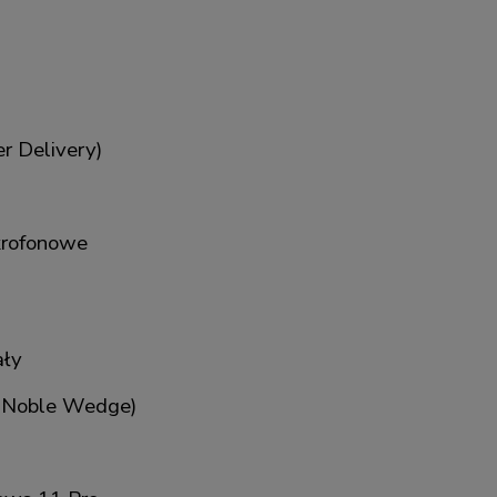
r Delivery)
krofonowe
ały
t Noble Wedge)