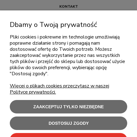
KONTAKT
+48 717345566
Dbamy o Twoją prywatność
pon.-piąt.: 08:00-16:00
sklep@cebit.pl
Pliki cookies i pokrewne im technologie umożliwiają
poprawne działanie strony i pomagają nam
dostosować ofertę do Twoich potrzeb. Możesz
zaakceptować wykorzystanie przez nas wszystkich
ZAKUPY
tych plików i przejść do sklepu lub dostosować użycie
plików do swoich preferencji, wybierając opcję
"Dostosuj zgody".
POMOC
Więcej o plikach cookies przeczytasz w naszej
Polityce prywatności.
MOJE KONTO
ZAAKCEPTUJ TYLKO NIEZBĘDNE
INFORMACJE
DOSTOSUJ ZGODY
Użytkowanie sklepu oznacza zgodę na wykorzystywanie plików cookies.