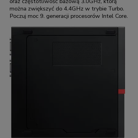
oraz częstotliwość bazową 3.0GHz, którą
można zwiększyć do 4.4GHz w trybie Turbo.
Poczuj moc 9. generacji procesorów Intel Core.