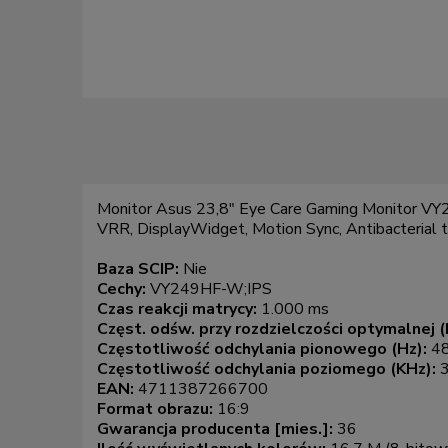
Monitor Asus 23,8" Eye Care Gaming Monitor
VRR, DisplayWidget, Motion Sync, Antibacterial 
Baza SCIP:
Nie
Cechy:
VY249HF-W;IPS
Czas reakcji matrycy:
1.000 ms
Częst. odśw. przy rozdzielczości optymalnej (
Częstotliwość odchylania pionowego (Hz):
4
Częstotliwość odchylania poziomego (KHz):
EAN:
4711387266700