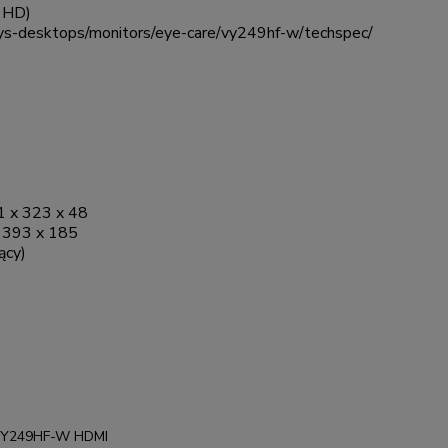
 HD)
ys-desktops/monitors/eye-care/vy249hf-w/techspec/
 x 323 x 48
 393 x 185
ący)