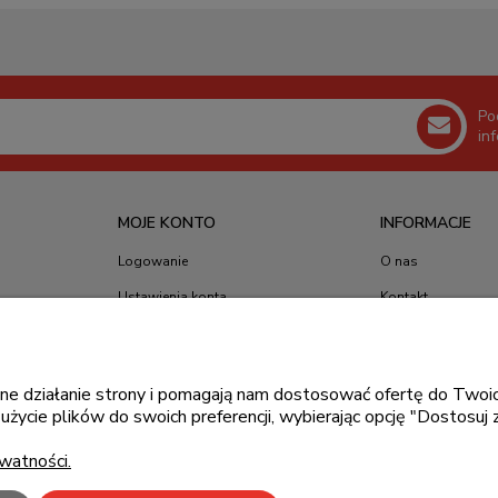
r VY249HF-W HDMI
Po
in
MOJE KONTO
INFORMACJE
Logowanie
O nas
Ustawienia konta
Kontakt
Moje zamówienia
Blog
awne działanie strony i pomagają nam dostosować ofertę do Tw
użycie plików do swoich preferencji, wybierając opcję "Dostosuj 
Przechowalnia
watności.