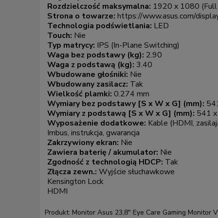
Regulacja kąta nachylenia [Tilt]:
-5° / +22°
Regulacja wysokości:
Nie
Rozdzielczość maksymalna:
1920 x 1080 (Full
Strona o towarze:
https://www.asus.com/displa
Technologia podświetlania:
LED
Touch:
Nie
Typ matrycy:
IPS (In-Plane Switching)
Waga bez podstawy (kg):
2.90
Waga z podstawą (kg):
3.40
Wbudowane głośniki:
Nie
Wbudowany zasilacz:
Tak
Wielkość plamki:
0.274 mm
Wymiary bez podstawy [S x W x G] (mm):
541
Wymiary z podstawą [S x W x G] (mm):
541 x
Wyposażenie dodatkowe:
Kable (HDMI, zasilaj
Imbus, instrukcja, gwarancja
Zakrzywiony ekran:
Nie
Zawiera baterię / akumulator:
Nie
Zgodność z technologią HDCP:
Tak
Złącza zewn.:
Wyjście słuchawkowe
Kensington Lock
HDMI