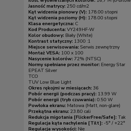
Format obrazu:
16:9
Gwarancja producenta [mies.]:
36
Ilość wyświetlanych kolorów:
16,7 M (8-bitow
Jasność matrycy:
250 cd/m2
Kąt widzenia pionowy (V):
178.00 stopni
Kąt widzenia poziomy (H):
178.00 stopni
Klasa energetyczna:
C
Kod Producenta:
VY249HF-W
Kolor obudowy:
Biały (White)
Kontrast statyczny:
1300 :1
Miejsce serwisowania:
Serwis zewnętrzny
Montaż VESA:
100 x 100
Nasycenie kolorów:
72% (NTSC)
Normy spełniane przez monitor:
Energy Star
EPEAT Silver
TCO
TUV Low Blue Light
Okres rękojmi w miesiącach:
36
Pobór energii (podczas pracy):
13.99 W
Pobór energii (tryb czuwania):
0.50 W
Powłoka ekranu:
Matowa (Matt, non-glare)
Przekątna ekranu:
23.80 cali
Redukcja migotania [FlickerFree/Safe]:
Tak