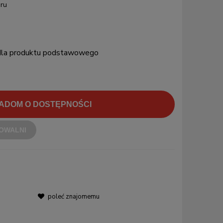
ru
 dla produktu podstawowego
ADOM O DOSTĘPNOŚCI
OWALNI
poleć znajomemu