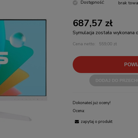
Dostępność:
brak towa
687,57 zł
Symulacja została wykonana
Cena netto:
559,00 zł
POWI
DODAJ DO PRZECH
Dokonałeś już oceny!
Ocena:
zapytaj o produkt