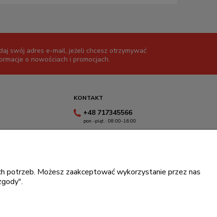
daj swój adres e-mail, jeżeli chcesz otrzymywać
formacje o nowościach i promocjach.
KONTAKT
+48 717345566
pon.-piąt.: 08:00-16:00
sklep@cebit.pl
oich potrzeb. Możesz zaakceptować wykorzystanie przez nas
zgody".