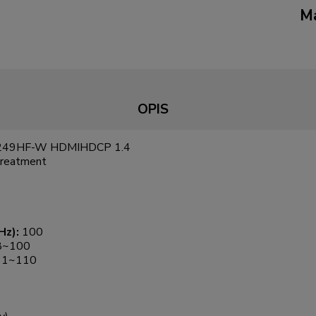
Ma
OPIS
 VY249HF-W HDMIHDCP 1.4
treatment
Hz):
100
8~100
31~110