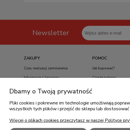
Produkt: Monitor Asus 23,8" Eye Care Gaming Monito
Newsletter
ZAKUPY
POMOC
Czas realizacji zamówienia
Jak kupować?
Dbamy o Twoją prywatność
Informacje o leasingu
Częste pytania
Formy płatności
Polityka prywatności
Pliki cookies i pokrewne im technologie umożliwiają popr
wszystkich tych plików i przejść do sklepu lub dostosować 
Koszt dostawy
Regulamin zakupów
Reklamacje i zwroty
Więcej o plikach cookies przeczytasz w naszej Polityce pry