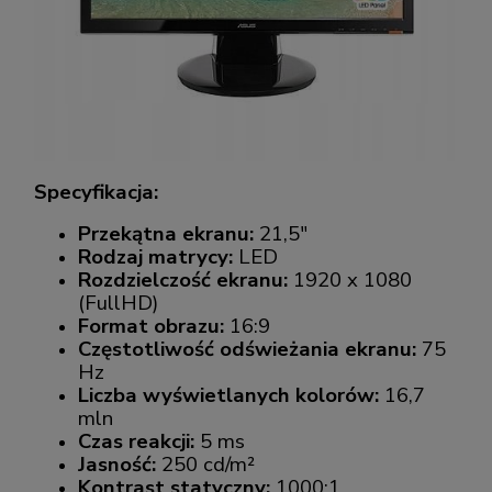
Specyfikacja:
Przekątna ekranu:
21,5"
Rodzaj matrycy:
LED
Rozdzielczość ekranu:
1920 x 1080
(FullHD)
Format obrazu:
16:9
Częstotliwość odświeżania ekranu:
75
Hz
Liczba wyświetlanych kolorów:
16,7
mln
Czas reakcji:
5 ms
Jasność:
250 cd/m²
Kontrast statyczny:
1000:1