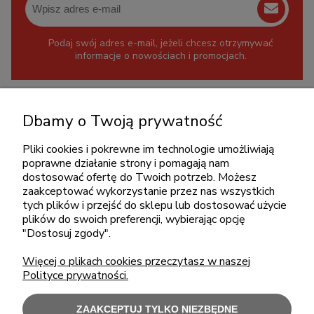
Podaj swój adres e-mail, jeżeli chcesz otrzymywać
informacje o nowościach i promocjach.
KONTAKT
Dbamy o Twoją prywatność
+48 717345566
pon.-piąt.: 08:00-16:00
Pliki cookies i pokrewne im technologie umożliwiają
poprawne działanie strony i pomagają nam
sklep@cebit.pl
dostosować ofertę do Twoich potrzeb. Możesz
zaakceptować wykorzystanie przez nas wszystkich
tych plików i przejść do sklepu lub dostosować użycie
plików do swoich preferencji, wybierając opcję
ZAKUPY
"Dostosuj zgody".
Więcej o plikach cookies przeczytasz w naszej
POMOC
Polityce prywatności.
MOJE KONTO
ZAAKCEPTUJ TYLKO NIEZBĘDNE