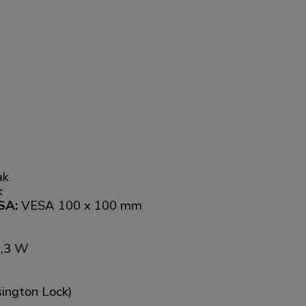
ak
k
ESA:
VESA 100 x 100 mm
0,3 W
sington Lock)