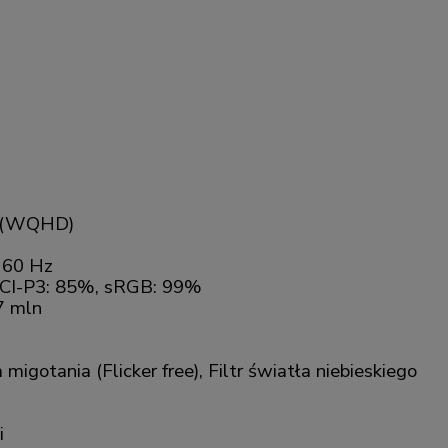
 (WQHD)
60 Hz
CI-P3: 85%, sRGB: 99%
7 mln
migotania (Flicker free), Filtr światła niebieskiego
i