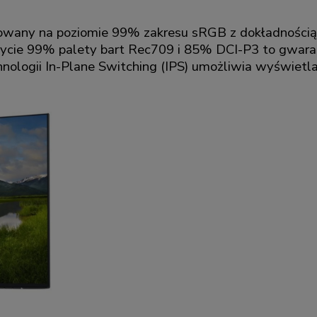
browany na poziomie 99% zakresu sRGB z dokładnością 
ycie 99% palety bart Rec709 i 85% DCI-P3 to gwaranc
hnologii In-Plane Switching (IPS) umożliwia wyświetl