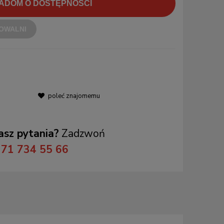
ADOM O DOSTĘPNOŚCI
OWALNI
poleć znajomemu
sz pytania?
Zadzwoń
71 734 55 66