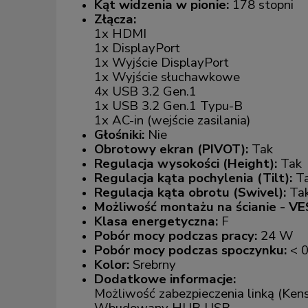
Kąt widzenia w pionie:
178 stopni
Złącza:
1x HDMI
1x DisplayPort
1x Wyjście DisplayPort
1x Wyjście słuchawkowe
4x USB 3.2 Gen.1
1x USB 3.2 Gen.1 Typu-B
1x AC-in (wejście zasilania)
Głośniki:
Nie
Obrotowy ekran (PIVOT):
Tak
Regulacja wysokości (Height):
Tak
Regulacja kąta pochylenia (Tilt):
T
Regulacja kąta obrotu (Swivel):
Ta
Możliwość montażu na ścianie - V
Klasa energetyczna:
F
Pobór mocy podczas pracy:
24 W
Pobór mocy podczas spoczynku:
< 
Kolor:
Srebrny
Dodatkowe informacje:
Możliwość zabezpieczenia linką (Ken