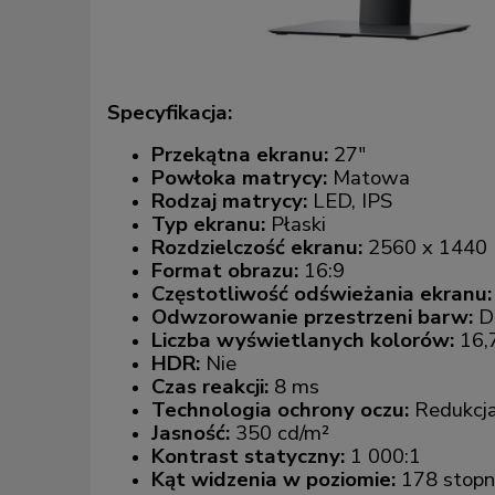
Specyfikacja:
Przekątna ekranu:
27"
Powłoka matrycy:
Matowa
Rodzaj matrycy:
LED, IPS
Typ ekranu:
Płaski
Rozdzielczość ekranu:
2560 x 1440
Format obrazu:
16:9
Częstotliwość odświeżania ekranu:
Odwzorowanie przestrzeni barw:
D
Liczba wyświetlanych kolorów:
16,
HDR:
Nie
Czas reakcji:
8 ms
Technologia ochrony oczu:
Redukcja 
Jasność:
350 cd/m²
Kontrast statyczny:
1 000:1
Kąt widzenia w poziomie:
178 stopn