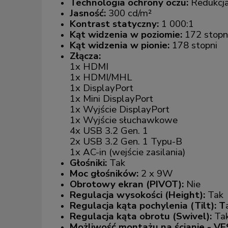
Technologia ochrony oczu:
Redukcja 
Jasność:
300 cd/m²
Kontrast statyczny:
1 000:1
Kąt widzenia w poziomie:
172 stopn
Kąt widzenia w pionie:
178 stopni
Złącza:
1x HDMI
1x HDMI/MHL
1x DisplayPort
1x Mini DisplayPort
1x Wyjście DisplayPort
1x Wyjście słuchawkowe
4x USB 3.2 Gen. 1
2x USB 3.2 Gen. 1 Typu-B
1x AC-in (wejście zasilania)
Głośniki:
Tak
Moc głośników:
2 x 9W
Obrotowy ekran (PIVOT):
Nie
Regulacja wysokości (Height):
Tak
Regulacja kąta pochylenia (Tilt): T
Regulacja kąta obrotu (Swivel):
Ta
Możliwość montażu na ścianie - VE