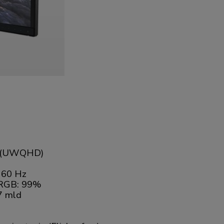
 (UWQHD)
:
60 Hz
RGB: 99%
7 mld