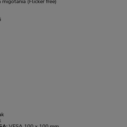
migotania (Flicker free)
i
ak
k
SA:
VESA 100 x 100 mm