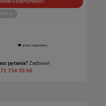
ADOM O DOSTĘPNOŚCI
OWALNI
poleć znajomemu
sz pytania?
Zadzwoń
71 734 55 66