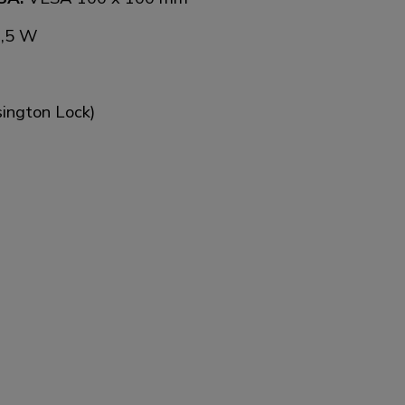
0,5 W
sington Lock)