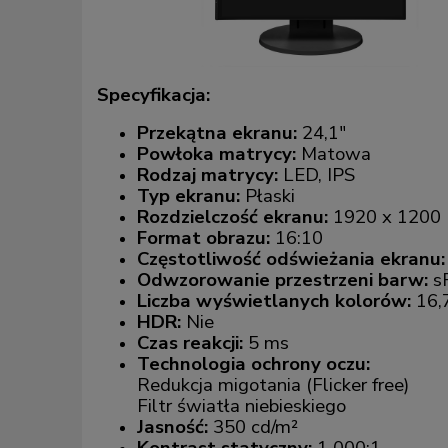
Specyfikacja:
Przekątna ekranu:
24,1"
Powłoka matrycy:
Matowa
Rodzaj matrycy:
LED, IPS
Typ ekranu:
Płaski
Rozdzielczość ekranu:
1920 x 120
Format obrazu:
16:10
Częstotliwość odświeżania ekranu
Odwzorowanie przestrzeni barw:
s
Liczba wyświetlanych kolorów:
16,
HDR:
Nie
Czas reakcji:
5 ms
Technologia ochrony oczu:
Redukcja migotania (Flicker free)
Filtr światła niebieskiego
Jasność:
350 cd/m²