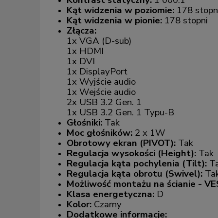
Kontrast statyczny:
1 000:1
Kąt widzenia w poziomie:
178 stopn
Kąt widzenia w pionie:
178 stopni
Złącza:
1x VGA (D-sub)
1x HDMI
1x DVI
1x DisplayPort
1x Wyjście audio
1x Wejście audio
2x USB 3.2 Gen. 1
1x USB 3.2 Gen. 1 Typu-B
Głośniki:
Tak
Moc głośników:
2 x 1W
Obrotowy ekran (PIVOT):
Tak
Regulacja wysokości (Height):
Tak
Regulacja kąta pochylenia (Tilt):
T
Regulacja kąta obrotu (Swivel):
Ta
Możliwość montażu na ścianie - VE
Klasa energetyczna:
D
Kolor:
Czarny
Dodatkowe informacje: