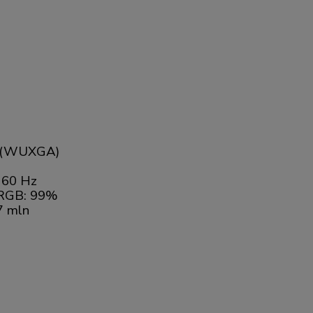
0 (WUXGA)
:
60 Hz
RGB: 99%
7 mln