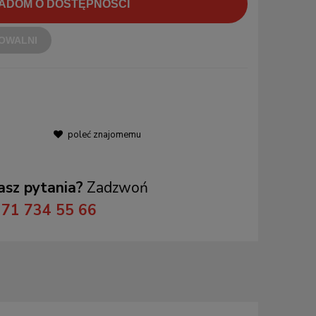
ADOM O DOSTĘPNOŚCI
OWALNI
poleć znajomemu
sz pytania?
Zadzwoń
71 734 55 66