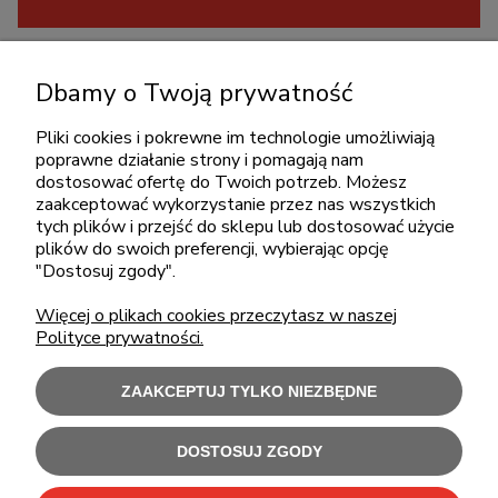
KONTAKT
Dbamy o Twoją prywatność
+48 717345566
pon.-piąt.: 08:00-16:00
Pliki cookies i pokrewne im technologie umożliwiają
poprawne działanie strony i pomagają nam
sklep@cebit.pl
dostosować ofertę do Twoich potrzeb. Możesz
zaakceptować wykorzystanie przez nas wszystkich
tych plików i przejść do sklepu lub dostosować użycie
plików do swoich preferencji, wybierając opcję
ZAKUPY
"Dostosuj zgody".
Więcej o plikach cookies przeczytasz w naszej
POMOC
Polityce prywatności.
MOJE KONTO
ZAAKCEPTUJ TYLKO NIEZBĘDNE
INFORMACJE
DOSTOSUJ ZGODY