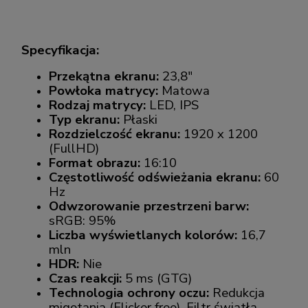
Specyfikacja:
Przekątna ekranu:
23,8"
Powłoka matrycy:
Matowa
Rodzaj matrycy:
LED, IPS
Typ ekranu:
Płaski
Rozdzielczość ekranu:
1920 x 1200
(FullHD)
Format obrazu:
16:10
Częstotliwość odświeżania ekranu:
60
Hz
Odwzorowanie przestrzeni barw:
sRGB: 95%
Liczba wyświetlanych kolorów:
16,7
mln
HDR:
Nie
Czas reakcji:
5 ms (GTG)
Technologia ochrony oczu:
Redukcja
migotania (Flicker free), Filtr światła