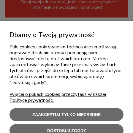
Podaj swój adres e-mail, jeżeli chcesz otrzymywać
informacje o nowościach i promocjach.
KONTAKT
Dbamy o Twoją prywatność
+48 717345566
Pliki cookies i pokrewne im technologie umożliwiają
pon.-piąt.: 08:00-16:00
poprawne działanie strony i pomagają nam
sklep@cebit.pl
dostosować ofertę do Twoich potrzeb. Możesz
zaakceptować wykorzystanie przez nas wszystkich
tych plików i przejść do sklepu lub dostosować użycie
plików do swoich preferencji, wybierając opcję
ZAKUPY
"Dostosuj zgody".
Więcej o plikach cookies przeczytasz w naszej
POMOC
Polityce prywatności.
MOJE KONTO
ZAAKCEPTUJ TYLKO NIEZBĘDNE
INFORMACJE
DOSTOSUJ ZGODY