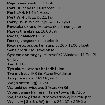
Pojemność dysku:
512 GB
Port Bluetooth:
Bluetooth 5.1
Port LAN:
RJ-45 1 Gbps
Port Wi-Fi:
IEEE 802.11ax
Porty USB:
3x : 2x Typu A + 1x Typu C
Powłoka ekranu:
Matowa (Matt, non-glare)
Przekątna ekranu:
16.00 cali
Rodzaj pamięci:
DDR5
Rodzaj urządzenia:
Notebook
Rozdzielczość optymalna:
1920 x 1200 pikseli
Seria / rodzina:
TravelMate
System operacyjny:
Microsoft® Windows 11 Pro PL
64-bit
Touch:
Nie
Typ akumulatora / baterii:
Li-Ion
Typ matrycy:
IPS (In-Plane Switching)
Typ procesora:
AMD Ryzen 5
Waga netto (kg):
1.740
Warunki serwisowe:
3 Years On Site
Wbudowana kamera internetowa:
HD720p
Wejścia i wyjścia audio:
Wyjście/wejście mini-jack
Wymiary [G x S x W] (mm):
261,07 x 359,3 x