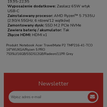
19,95-22,95
Wyposażenie dodatkowe:
Zasilacz 65W wtyk
USB-C
Zainstalowany procesor:
AMD Ryzen™ 5 7535U
(2.90/4.55GHz; 6 rdzeni/12 wątków)
Zamontowany dysk:
SSD M.2 PCIe NVMe
Zawiera baterię / akumulator:
Tak
Złącze HDMI:
HDMI x1
Produkt: Notebook Acer TravelMate P2 TMP216-41-TCO
16"WUXGA/Ryzen 5 PRO
7535U/16GB/SSD512GB/Radeon/11PR Grey
Newsletter