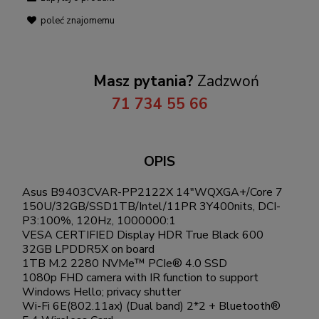
poleć znajomemu
Masz pytania?
Zadzwoń
71 734 55 66
OPIS
Asus B9403CVAR-PP2122X 14"WQXGA+/Core 7
150U/32GB/SSD1TB/Intel/11PR 3Y400nits, DCI-
P3:100%, 120Hz, 1000000:1
VESA CERTIFIED Display HDR True Black 600
32GB LPDDR5X on board
1TB M.2 2280 NVMe™ PCIe® 4.0 SSD
1080p FHD camera with IR function to support
Windows Hello; privacy shutter
Wi-Fi 6E(802.11ax) (Dual band) 2*2 + Bluetooth®