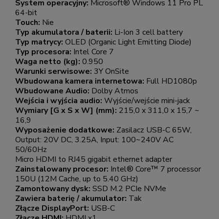
System operacyjny:
Microsoft® Windows 11 Pro PL
64-bit
Touch:
Nie
Typ akumulatora / baterii:
Li-Ion 3 cell battery
Typ matrycy:
OLED (Organic Light Emitting Diode)
Typ procesora:
Intel Core 7
Waga netto (kg):
0.950
Warunki serwisowe:
3Y OnSite
Wbudowana kamera internetowa:
Full HD1080p
Wbudowane Audio:
Dolby Atmos
Wejścia i wyjścia audio:
Wyjście/wejście mini-jack
Wymiary [G x S x W] (mm):
215,0 x 311,0 x 15,7 ~
16,9
Wyposażenie dodatkowe:
Zasilacz USB-C 65W,
Output: 20V DC, 3.25A, Input: 100~240V AC
50/60Hz
Micro HDMI to RJ45 gigabit ethernet adapter
Zainstalowany procesor:
Intel® Core™ 7 processor
150U (12M Cache, up to 5.40 GHz)
Zamontowany dysk:
SSD M.2 PCIe NVMe
Zawiera baterię / akumulator:
Tak
Złącze DisplayPort:
USB-C
Złącze HDMI:
HDMI x1