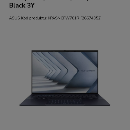
Black 3Y
ASUS
Kod produktu:
KPASNCFW701R [26674352]