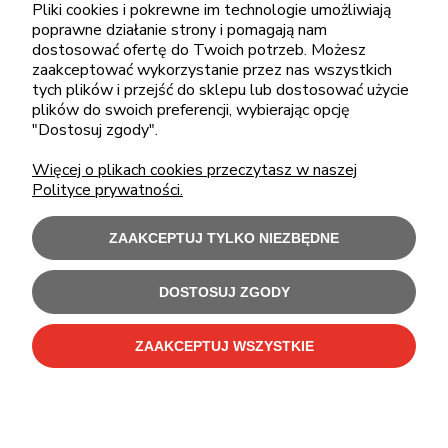
Pliki cookies i pokrewne im technologie umożliwiają
pon.-piąt.: 08:00-16:00
poprawne działanie strony i pomagają nam
sklep@cebit.pl
dostosować ofertę do Twoich potrzeb. Możesz
zaakceptować wykorzystanie przez nas wszystkich
tych plików i przejść do sklepu lub dostosować użycie
plików do swoich preferencji, wybierając opcję
ZAKUPY
"Dostosuj zgody".
Więcej o plikach cookies przeczytasz w naszej
POMOC
Polityce prywatności.
MOJE KONTO
ZAAKCEPTUJ TYLKO NIEZBĘDNE
INFORMACJE
DOSTOSUJ ZGODY
ZAAKCEPTUJ WSZYSTKIE
Użytkowanie sklepu oznacza zgodę na wykorzystywanie plików cookies.
Szczegółowe informacje w
Polityce prywatności
.
C-Bit Bis OnLine - tanie laptopy poleasingowe i używane komputery biurowe.
Polecamy
laptopy poleasingowe
,
monitory poleasingowe
,
komputery poleasingowe HP
i
komputery poleasingowe Dell
.