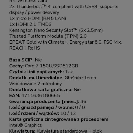
5.4 Wireless Card
2x Thunderbolt™ 4, compliant with USB4, supports
display / power delivery
1x micro HDMI (RJ45 LAN)
1x HDMI 2.1 TMDS
Kensington Nano Security Slot™ (6x 2.5mm)
Trusted Platform Module (TPM) 2.0
EPEAT Gold with Climate+, Energy star 8.0, FSC Mix,
REACH, RoHS
Baza SCIP:
Nie
Cechy:
Core 7 150U;SSD512GB
Czytnik linii papilarnych:
Tak
Dodatki multimedialne:
Głośniki stereo
Wbudowane 2 mikrofony
Dodatkowa karta graficzna:
Nie
EAN:
4711636180665
Gwarancja producenta [mies.]:
36
Ilość gniazd pamięci / wolne:
0 / 0
Ilość rdzeni / wątków:
10 / 12
Karta graficzna zintegrowana z procesorem:
Intel® Graphics
Klawiatura:
Klawiatura standardowa + blok