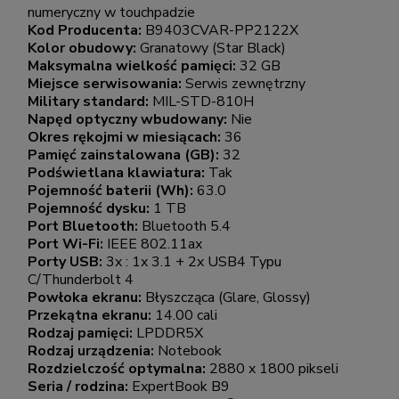
numeryczny w touchpadzie
Kod Producenta:
B9403CVAR-PP2122X
Kolor obudowy:
Granatowy (Star Black)
Maksymalna wielkość pamięci:
32 GB
Miejsce serwisowania:
Serwis zewnętrzny
Military standard:
MIL-STD-810H
Napęd optyczny wbudowany:
Nie
Okres rękojmi w miesiącach:
36
Pamięć zainstalowana (GB):
32
Podświetlana klawiatura:
Tak
Pojemność baterii (Wh):
63.0
Pojemność dysku:
1 TB
Port Bluetooth:
Bluetooth 5.4
Port Wi-Fi:
IEEE 802.11ax
Porty USB:
3x : 1x 3.1 + 2x USB4 Typu
C/Thunderbolt 4
Powłoka ekranu:
Błyszcząca (Glare, Glossy)
Przekątna ekranu:
14.00 cali
Rodzaj pamięci:
LPDDR5X
Rodzaj urządzenia:
Notebook
Rozdzielczość optymalna:
2880 x 1800 pikseli
Seria / rodzina:
ExpertBook B9