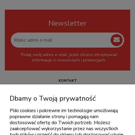
Newsletter
Podaj swój adres e-mail, jeżeli chcesz otrzymywać
informacje o nowościach i promocjach.
KONTAKT
+48 717345566
Dbamy o Twoją prywatność
pon.-piąt.: 08:00-16:00
sklep@cebit.pl
Pliki cookies i pokrewne im technologie umożliwiają
poprawne działanie strony i pomagają nam
dostosować ofertę do Twoich potrzeb. Możesz
zaakceptować wykorzystanie przez nas wszystkich
ZAKUPY
tych plików i przejść do sklepu lub dostosować użycie