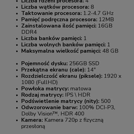
Liczba rdzeni procesora:
4
Liczba wątków procesora:
8
Taktowanie procesora:
1.2-4.7 GHz
Pamięć podręczna procesora:
12MB
Zainstalowana ilość pamięci:
16GB
DDR4
Liczba banków pamięci:
1
Liczba wolnych banków pamięci:
1
Maksymalna wielkość pamięci:
48 GB
Pojemność dysku:
256GB SSD
Przekątna ekranu (cale):
14"
Rozdzielczość ekranu (piksele):
1920 x
1080 (FullHD)
Powłoka matrycy:
matowa
Rodzaj matrycy:
IPS \ HDR
Podświetlenie matrycy (nity):
500
Odwzorowanie barw:
100% DCI-P3,
Dolby Vision™, HDR 400
Kamera:
Kamera 720p z fizyczną
przesłoną