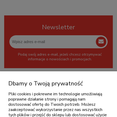
Newsletter
Podaj swój adres e-mail, jeżeli chcesz otrzymywać
informacje o nowościach i promocjach.
KONTAKT
Dbamy o Twoją prywatność
+48 717345566
pon.-piąt.: 08:00-16:00
Pliki cookies i pokrewne im technologie umożliwiają
poprawne działanie strony i pomagają nam
sklep@cebit.pl
dostosować ofertę do Twoich potrzeb. Możesz
zaakceptować wykorzystanie przez nas wszystkich
tych plików i przejść do sklepu lub dostosować użycie