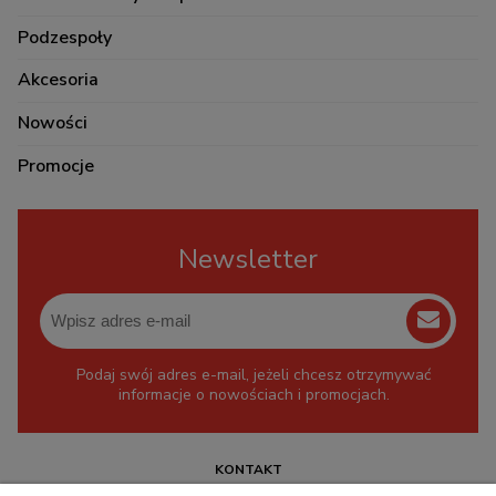
Podzespoły
Akcesoria
Nowości
Promocje
Newsletter
Podaj swój adres e-mail, jeżeli chcesz otrzymywać
informacje o nowościach i promocjach.
KONTAKT