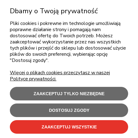
+48 717345566
Dbamy o Twoją prywatność
pon.-piąt.: 08:00-16:00
sklep@cebit.pl
Pliki cookies i pokrewne im technologie umożliwiają
poprawne działanie strony i pomagają nam
dostosować ofertę do Twoich potrzeb. Możesz
zaakceptować wykorzystanie przez nas wszystkich
ZAKUPY
tych plików i przejść do sklepu lub dostosować użycie
plików do swoich preferencji, wybierając opcję
"Dostosuj zgody".
POMOC
Więcej o plikach cookies przeczytasz w naszej
Polityce prywatności.
MOJE KONTO
ZAAKCEPTUJ TYLKO NIEZBĘDNE
INFORMACJE
DOSTOSUJ ZGODY
Użytkowanie sklepu oznacza zgodę na wykorzystywanie plików cookies.
Szczegółowe informacje w
Polityce prywatności
.
ZAAKCEPTUJ WSZYSTKIE
C-Bit Bis OnLine - tanie laptopy poleasingowe i używane komputery biurowe.
Polecamy
laptopy poleasingowe
,
monitory poleasingowe
,
komputery poleasingowe HP
i