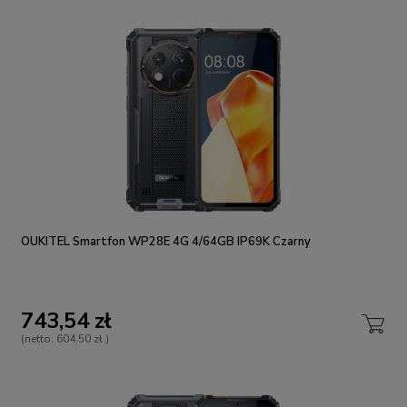
OUKITEL Smartfon WP28E 4G 4/64GB IP69K Czarny
743,54 zł
(netto:
604,50 zł
)