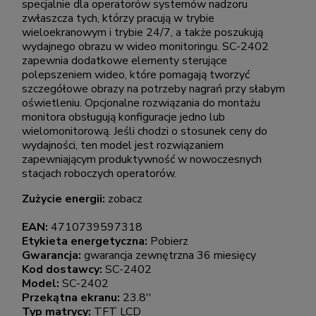
specjalnie dla operatorów systemów nadzoru
zwłaszcza tych, którzy pracują w trybie
wieloekranowym i trybie 24/7, a także poszukują
wydajnego obrazu w wideo monitoringu. SC-2402
zapewnia dodatkowe elementy sterujące
polepszeniem wideo, które pomagają tworzyć
szczegółowe obrazy na potrzeby nagrań przy słabym
oświetleniu. Opcjonalne rozwiązania do montażu
monitora obsługują konfiguracje jedno lub
wielomonitorową. Jeśli chodzi o stosunek ceny do
wydajności, ten model jest rozwiązaniem
zapewniającym produktywność w nowoczesnych
stacjach roboczych operatorów.
Zużycie energii:
zobacz
EAN:
4710739597318
Etykieta energetyczna:
Pobierz
Gwarancja:
gwarancja zewnętrzna 36 miesięcy
Kod dostawcy:
SC-2402
Model:
SC-2402
Przekątna ekranu:
23.8''
Typ matrycy:
TFT LCD