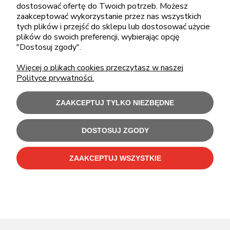
dostosować ofertę do Twoich potrzeb. Możesz
zaakceptować wykorzystanie przez nas wszystkich
tych plików i przejść do sklepu lub dostosować użycie
plików do swoich preferencji, wybierając opcję
ZAKUPY
"Dostosuj zgody".
Więcej o plikach cookies przeczytasz w naszej
POMOC
Polityce prywatności.
MOJE KONTO
ZAAKCEPTUJ TYLKO NIEZBĘDNE
INFORMACJE
DOSTOSUJ ZGODY
ZAAKCEPTUJ WSZYSTKIE
Użytkowanie sklepu oznacza zgodę na wykorzystywanie plików cookies.
Szczegółowe informacje w
Polityce prywatności
.
C-Bit Bis OnLine - tanie laptopy poleasingowe i używane komputery biurowe.
Polecamy
laptopy poleasingowe
,
monitory poleasingowe
,
komputery poleasingowe HP
i
komputery poleasingowe Dell
.
Sklep internetowy Shoper Premium