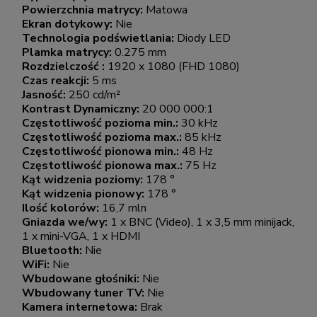
Powierzchnia matrycy:
Matowa
Ekran dotykowy:
Nie
Technologia podświetlania:
Diody LED
Plamka matrycy:
0.275 mm
Rozdzielczość :
1920 x 1080 (FHD 1080)
Czas reakcji:
5 ms
Jasność:
250 cd/m²
Kontrast Dynamiczny:
20 000 000:1
Częstotliwość pozioma min.:
30 kHz
Częstotliwość pozioma max.:
85 kHz
Częstotliwość pionowa min.:
48 Hz
Częstotliwość pionowa max.:
75 Hz
Kąt widzenia poziomy:
178 °
Kąt widzenia pionowy:
178 °
Ilość kolorów:
16,7 mln
Gniazda we/wy:
1 x BNC (Video), 1 x 3,5 mm minijack,
1 x mini-VGA, 1 x HDMI
Bluetooth:
Nie
WiFi:
Nie
Wbudowane głośniki:
Nie
Wbudowany tuner TV:
Nie
Kamera internetowa:
Brak