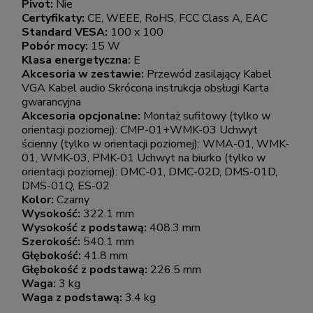
Pivot:
Nie
Certyfikaty:
CE, WEEE, RoHS, FCC Class A, EAC
Standard VESA:
100 x 100
Pobór mocy:
15 W
Klasa energetyczna:
E
Akcesoria w zestawie:
Przewód zasilający Kabel
VGA Kabel audio Skrócona instrukcja obsługi Karta
gwarancyjna
Akcesoria opcjonalne:
Montaż sufitowy (tylko w
orientacji poziomej): CMP-01+WMK-03 Uchwyt
ścienny (tylko w orientacji poziomej): WMA-01, WMK-
01, WMK-03, PMK-01 Uchwyt na biurko (tylko w
orientacji poziomej): DMC-01, DMC-02D, DMS-01D,
DMS-01Q, ES-02
Kolor:
Czarny
Wysokość:
322.1 mm
Wysokość z podstawą:
408.3 mm
Szerokość:
540.1 mm
Głębokość:
41.8 mm
Głębokość z podstawą:
226.5 mm
Waga:
3 kg
Waga z podstawą:
3.4 kg