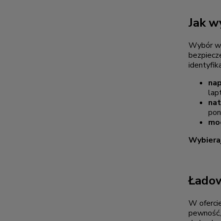
Jak w
Wybór wł
bezpiecz
identyfik
nap
lap
nat
pon
mo
Wybieraj
Ładow
W ofercie
pewność,