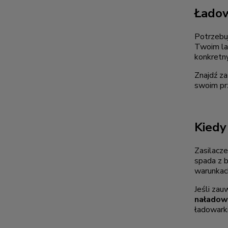
Ładow
Potrzebuj
Twoim la
konkretny
Znajdź za
swoim pr
Kiedy
Zasilacze
spada z b
warunkac
Jeśli zau
naładowa
ładowarki