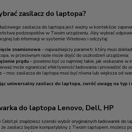
ybrać zasilacz do laptopa?
aściwego zasilacza do laptopa jest ważny w kontekście zapew
eństwa podzespołów w Twoim urządzeniu. Aby wybrać odpowiedn
acyjnej lub informacji w systemie Windows i odczytaj:
ięcie znamionowe
– najważniejszy parametr, który musi dokł
topa, w przeciwnym razie może dojść do uszkodzeń urządzenia;
ężenie prądu
– powinno być co najmniej takie, jak wskazane w in
ieważ może ograniczać efektywność ładowania i prowadzić do u
c
– moc zasilacza do laptopa musi być równa lub większa od wa
ąc uniwersalny zasilacz do laptopa, zwróć uwagę na typ i r
arka do laptopa Lenovo, Dell, HP
 Cebit.pl znajdziesz szeroki wybór oryginalnych ładowarek do l
 że zasilacz będzie kompatybilny z Twoim laptopem, możesz p