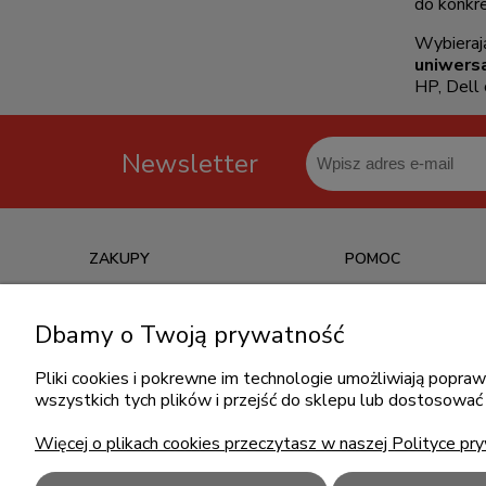
do konkr
Wybieraj
uniwersa
HP, Dell
Newsletter
ZAKUPY
POMOC
Czas realizacji zamówienia
Jak kupować?
Dbamy o Twoją prywatność
Informacje o leasingu
Częste pytania
Formy płatności
Polityka prywatności
Pliki cookies i pokrewne im technologie umożliwiają popr
wszystkich tych plików i przejść do sklepu lub dostosować 
Koszt dostawy
Regulamin zakupów
Reklamacje i zwroty
Więcej o plikach cookies przeczytasz w naszej Polityce pry