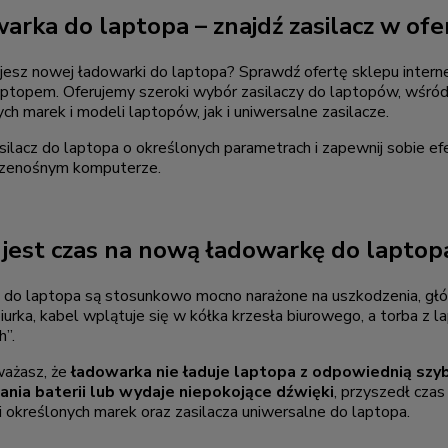
arka do laptopa – znajdź zasilacz w ofer
esz nowej ładowarki do laptopa? Sprawdź ofertę sklepu interne
ptopem. Oferujemy szeroki wybór zasilaczy do laptopów, wśród 
ch marek i modeli laptopów, jak i uniwersalne zasilacze.
silacz do laptopa o określonych parametrach i zapewnij sobie 
zenośnym komputerze.
 jest czas na nową ładowarkę do laptop
 do laptopa są stosunkowo mocno narażone na uszkodzenia, głów
iurka, kabel wplątuje się w kółka krzesła biurowego, a torba z
h”.
ważasz, że
ładowarka nie ładuje laptopa z odpowiednią szy
nia baterii lub wydaje niepokojące dźwięki
, przyszedł czas
 określonych marek oraz zasilacza uniwersalne do laptopa.