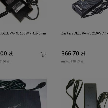
cz DELL PA-4E 130W 7,4x5,0mm
Zasilacz DELL PA-7E 210W 7.
00 zł
366,70 zł
7,56 zł
)
(netto:
298,13 zł
)