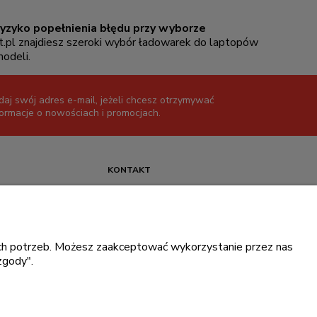
ryzyko popełnienia błędu przy wyborze
it.pl znajdiesz szeroki wybór ładowarek do laptopów
odeli.
daj swój adres e-mail, jeżeli chcesz otrzymywać
formacje o nowościach i promocjach.
KONTAKT
+48 717345566
pon.-piąt.: 08:00-16:00
sklep@cebit.pl
oich potrzeb. Możesz zaakceptować wykorzystanie przez nas
zgody".