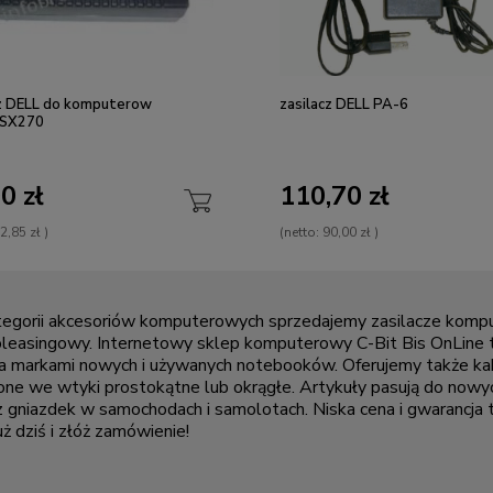
cz DELL do komputerow
zasilacz DELL PA-6
/SX270
0 zł
110,70 zł
2,85 zł
)
(netto:
90,00 zł
)
egorii
akcesoriów komputerowych
sprzedajemy zasilacze komp
oleasingowy
.
Internetowy sklep komputerowy C-Bit Bis OnLine
t
a markami nowych i
używanych notebooków
. Oferujemy także ka
ne we wtyki prostokątne lub okrągłe. Artykuły pasują do
nowy
 gniazdek w samochodach i samolotach. Niska cena i gwarancja
uż dziś i złóż zamówienie!