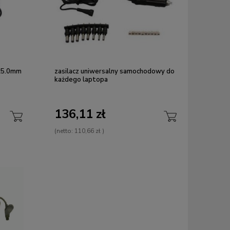
4x5.0mm
zasilacz uniwersalny samochodowy do
każdego laptopa
136,11 zł
(netto:
110,66 zł
)