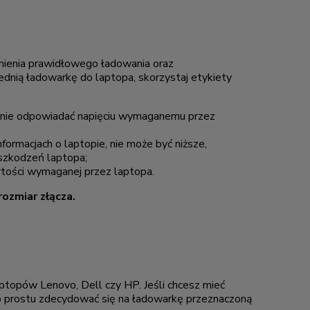
nienia prawidłowego ładowania oraz
ią ładowarkę do laptopa, skorzystaj etykiety
adnie odpowiadać napięciu wymaganemu przez
formacjach o laptopie, nie może być niższe,
szkodzeń laptopa;
rtości wymaganej przez laptopa.
ozmiar złącza.
aptopów Lenovo, Dell czy HP. Jeśli chcesz mieć
o prostu zdecydować się na ładowarkę przeznaczoną