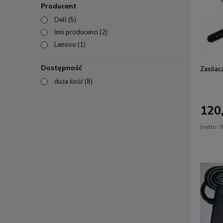
Producent
Dell
(5)
Inni producenci
(2)
Lenovo
(1)
Dostępność
Zasila
duża ilość
(8)
120,
(netto:
9