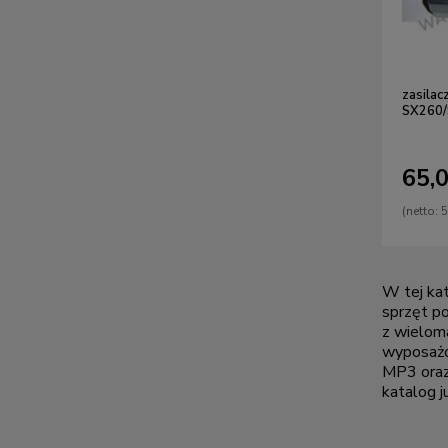
zasila
SX260
65,0
(netto:
5
W tej kat
sprzęt p
z wielom
wyposażo
MP3 oraz
katalog j