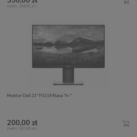
350,00 zł
(netto:
284,55 zł
)
Monitor Dell 22" P2219 Klasa "A-"
200,00 zł
(netto:
162,60 zł
)