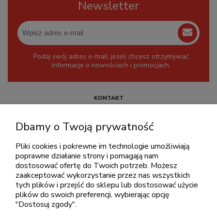
Newsletter
Podaj swój adres e-mail, jeżeli chcesz otrzymywać
informacje o nowościach i promocjach.
KONTAKT
+48 717345566
Dbamy o Twoją prywatność
pon.-piąt.: 08:00-16:00
sklep@cebit.pl
Pliki cookies i pokrewne im technologie umożliwiają
poprawne działanie strony i pomagają nam
dostosować ofertę do Twoich potrzeb. Możesz
zaakceptować wykorzystanie przez nas wszystkich
ZAKUPY
tych plików i przejść do sklepu lub dostosować użycie
plików do swoich preferencji, wybierając opcję
"Dostosuj zgody".
POMOC