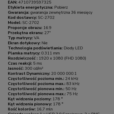
EAN:
4710739597325
Etykieta energetyczna:
Pobierz
Gwarancja:
gwarancja zewnętrzna 36 miesięcy
Kod dostawcy:
SC-2702
Model:
SC-2702
Proporcje obrazu:
16:9
Przekątna ekranu:
27"
Typ matrycy:
VA
Ekran dotykowy:
Nie
Technologia podświetlania:
Diody LED
Plamka matrycy:
0.311 mm
Rozdzielczość :
1920 x 1080 (FHD 1080)
Czas reakcji:
5 ms
Jasność:
300 cd/m²
Kontrast Dynamiczny:
20 000 000:1
Częstotliwość pozioma min.:
24 kHz
Częstotliwość pozioma max.:
83 kHz
Częstotliwość pionowa min.:
50 Hz
Częstotliwość pionowa max.:
75 Hz
Kąt widzenia poziomy:
178 °
Kąt widzenia pionowy:
178 °
Ilość kolorów:
16,7 mln