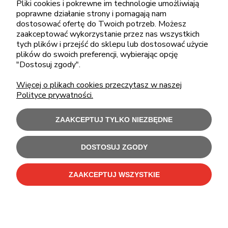
pon.-piąt.: 08:00-16:00
Pliki cookies i pokrewne im technologie umożliwiają
poprawne działanie strony i pomagają nam
sklep@cebit.pl
dostosować ofertę do Twoich potrzeb. Możesz
zaakceptować wykorzystanie przez nas wszystkich
tych plików i przejść do sklepu lub dostosować użycie
plików do swoich preferencji, wybierając opcję
ZAKUPY
"Dostosuj zgody".
Więcej o plikach cookies przeczytasz w naszej
POMOC
Polityce prywatności.
MOJE KONTO
ZAAKCEPTUJ TYLKO NIEZBĘDNE
INFORMACJE
DOSTOSUJ ZGODY
ZAAKCEPTUJ WSZYSTKIE
Użytkowanie sklepu oznacza zgodę na wykorzystywanie plików cookies.
Szczegółowe informacje w
Polityce prywatności
.
C-Bit Bis OnLine - tanie laptopy poleasingowe i używane komputery biurowe.
Polecamy
laptopy poleasingowe
,
monitory poleasingowe
,
komputery poleasingowe HP
i
komputery poleasingowe Dell
.