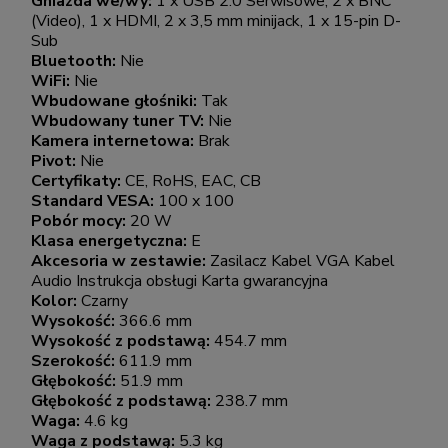
Gniazda we/wy:
1 x USB 2.0 Serwisowe, 2 x BNC
(Video), 1 x HDMI, 2 x 3,5 mm minijack, 1 x 15-pin D-
Sub
Bluetooth:
Nie
WiFi:
Nie
Wbudowane głośniki:
Tak
Wbudowany tuner TV:
Nie
Kamera internetowa:
Brak
Pivot:
Nie
Certyfikaty:
CE, RoHS, EAC, CB
Standard VESA:
100 x 100
Pobór mocy:
20 W
Klasa energetyczna:
E
Akcesoria w zestawie:
Zasilacz Kabel VGA Kabel
Audio Instrukcja obsługi Karta gwarancyjna
Kolor:
Czarny
Wysokość:
366.6 mm
Wysokość z podstawą:
454.7 mm
Szerokość:
611.9 mm
Głębokość:
51.9 mm
Głębokość z podstawą:
238.7 mm
Waga:
4.6 kg
Waga z podstawą:
5.3 kg