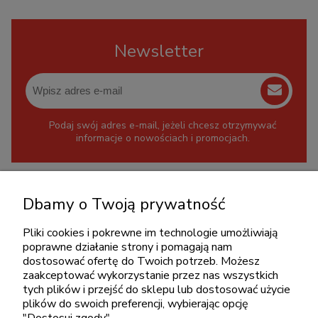
Newsletter
Podaj swój adres e-mail, jeżeli chcesz otrzymywać
informacje o nowościach i promocjach.
KONTAKT
Dbamy o Twoją prywatność
+48 717345566
Pliki cookies i pokrewne im technologie umożliwiają
pon.-piąt.: 08:00-16:00
poprawne działanie strony i pomagają nam
sklep@cebit.pl
dostosować ofertę do Twoich potrzeb. Możesz
zaakceptować wykorzystanie przez nas wszystkich
tych plików i przejść do sklepu lub dostosować użycie
plików do swoich preferencji, wybierając opcję
ZAKUPY