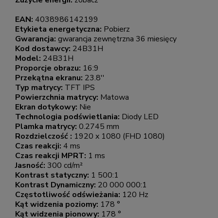
Zużycie energii:
zobacz
EAN:
4038986142199
Etykieta energetyczna:
Pobierz
Gwarancja:
gwarancja zewnętrzna 36 miesięcy
Kod dostawcy:
24B31H
Model:
24B31H
Proporcje obrazu:
16:9
Przekątna ekranu:
23.8''
Typ matrycy:
TFT IPS
Powierzchnia matrycy:
Matowa
Ekran dotykowy:
Nie
Technologia podświetlania:
Diody LED
Plamka matrycy:
0.2745 mm
Rozdzielczość :
1920 x 1080 (FHD 1080)
Czas reakcji:
4 ms
Czas reakcji MPRT:
1 ms
Jasność:
300 cd/m²
Kontrast statyczny:
1 500:1
Kontrast Dynamiczny:
20 000 000:1
Częstotliwość odświeżania:
120 Hz
Kąt widzenia poziomy:
178 °
Kąt widzenia pionowy:
178 °