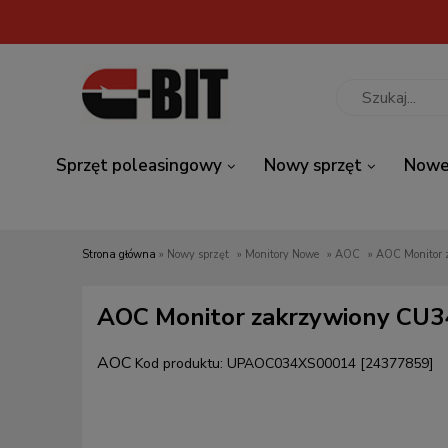
Sprzęt poleasingowy
Nowy sprzęt
Nowe
Strona główna
»
Nowy sprzęt
»
Monitory Nowe
»
AOC
»
AOC Monitor
AOC Monitor zakrzywiony CU
AOC
Kod produktu:
UPAOC034XS00014 [24377859]