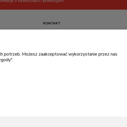
formacje o nowościach i promocjach.
KONTAKT
+48 717345566
pon.-piąt.: 08:00-16:00
sklep@cebit.pl
oich potrzeb. Możesz zaakceptować wykorzystanie przez nas
zgody".
ce prywatności
.
ingowe Dell
.