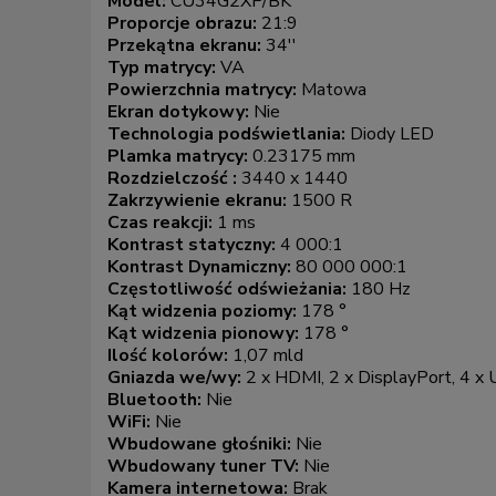
Model:
CU34G2XP/BK
Proporcje obrazu:
21:9
Przekątna ekranu:
34''
Typ matrycy:
VA
Powierzchnia matrycy:
Matowa
Ekran dotykowy:
Nie
Technologia podświetlania:
Diody LED
Plamka matrycy:
0.23175 mm
Rozdzielczość :
3440 x 1440
Zakrzywienie ekranu:
1500 R
Czas reakcji:
1 ms
Kontrast statyczny:
4 000:1
Kontrast Dynamiczny:
80 000 000:1
Częstotliwość odświeżania:
180 Hz
Kąt widzenia poziomy:
178 °
Kąt widzenia pionowy:
178 °
Ilość kolorów:
1,07 mld
Gniazda we/wy:
2 x HDMI, 2 x DisplayPort, 4 x
Bluetooth:
Nie
WiFi:
Nie
Wbudowane głośniki:
Nie
Wbudowany tuner TV:
Nie
Kamera internetowa:
Brak