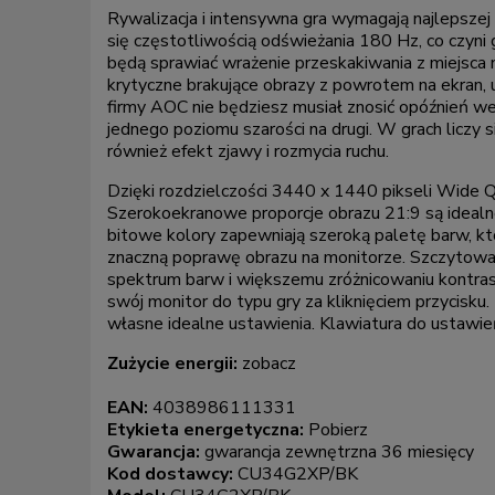
Rywalizacja i intensywna gra wymagają najlepszej
się częstotliwością odświeżania 180 Hz, co czyni
będą sprawiać wrażenie przeskakiwania z miejsca 
krytyczne brakujące obrazy z powrotem na ekran, 
firmy AOC nie będziesz musiał znosić opóźnień wejś
jednego poziomu szarości na drugi. W grach liczy s
również efekt zjawy i rozmycia ruchu.
Dzięki rozdzielczości 3440 x 1440 pikseli Wide
Szerokoekranowe proporcje obrazu 21:9 są idealne
bitowe kolory zapewniają szeroką paletę barw, któ
znaczną poprawę obrazu na monitorze. Szczytowa 
spektrum barw i większemu zróżnicowaniu kontras
swój monitor do typu gry za kliknięciem przycisku
własne idealne ustawienia. Klawiatura do ustawień
Zużycie energii:
zobacz
EAN:
4038986111331
Etykieta energetyczna:
Pobierz
Gwarancja:
gwarancja zewnętrzna 36 miesięcy
Kod dostawcy:
CU34G2XP/BK