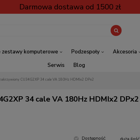
Darmowa dostawa od 1500 zł
 zestawy komputerowe
Podzespoły
Akcesoria
Serwis
Blog
 zakrzywiony CU34G2XP 34 cale VA 180Hz HDMIx2 DPx2
34G2XP 34 cale VA 180Hz HDMIx2 DPx2
Dostępność:
duża ilość