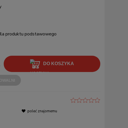
y
 dla produktu podstawowego
DO KOSZYKA
.
OWALNI
poleć znajomemu