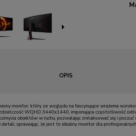
Ma
OPIS
ny monitor, który ze względu na fascynujące wrażenia wzrokowe
 rozdzielczość WQHD 3440x1440, imponująca częstotliwość odświ
 rozmycia obiektów w ruchu, pozwalając zrelaksować się i poczu
tali, sprawiając, że jest to idealny monitor dla profesjonalny