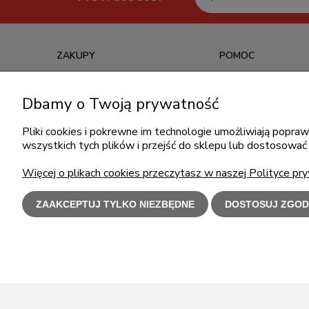
ZAKUPY
POMOC
Czas realizacji zamówienia
Jak kupować?
Dbamy o Twoją prywatność
Informacje o leasingu
Częste pytania
Formy płatności
Polityka prywatności
Pliki cookies i pokrewne im technologie umożliwiają popr
wszystkich tych plików i przejść do sklepu lub dostosować 
Koszt dostawy
Regulamin zakupów
Reklamacje i zwroty
Więcej o plikach cookies przeczytasz w naszej Polityce pry
ZAAKCEPTUJ TYLKO NIEZBĘDNE
DOSTOSUJ ZGOD
Użytkowanie s
Polecamy
l