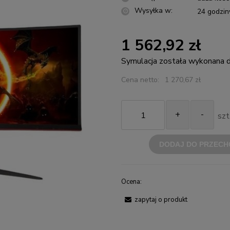
Wysyłka w:
24 godzin
1 562,92 zł
Symulacja została wykonana
Cena netto:
1 270,67 zł
+
-
szt
DODAJ DO PRZECH
Ocena:
zapytaj o produkt