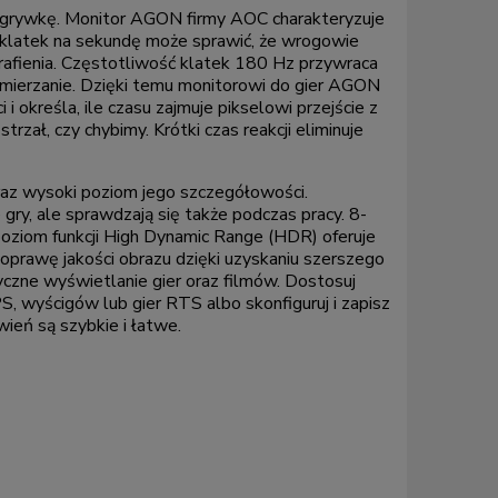
rozgrywkę. Monitor AGON firmy AOC charakteryzuje
a klatek na sekundę może sprawić, że wrogowie
trafienia. Częstotliwość klatek 180 Hz przywraca
namierzanie. Dzięki temu monitorowi do gier AGON
 określa, ile czasu zajmuje pikselowi przejście z
rzał, czy chybimy. Krótki czas reakcji eliminuje
raz wysoki poziom jego szczegółowości.
ry, ale sprawdzają się także podczas pracy. 8-
 poziom funkcji High Dynamic Range (HDR) oferuje
prawę jakości obrazu dzięki uzyskaniu szerszego
czne wyświetlanie gier oraz filmów. Dostosuj
S, wyścigów lub gier RTS albo skonfiguruj i zapisz
wień są szybkie i łatwe.