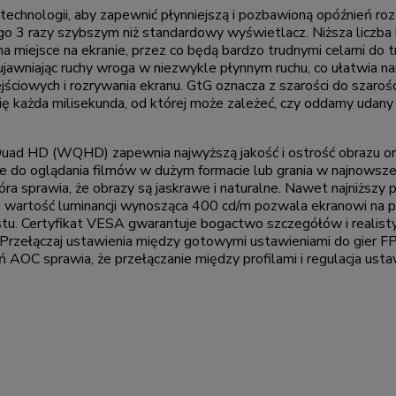
 technologii, aby zapewnić płynniejszą i pozbawioną opóźnień 
 go 3 razy szybszym niż standardowy wyświetlacz. Niższa liczb
na miejsce na ekranie, przez co będą bardzo trudnymi celami do 
ujawniając ruchy wroga w niezwykle płynnym ruchu, co ułatwia 
ciowych i rozrywania ekranu. GtG oznacza z szarości do szarości i
ię każda milisekunda, od której może zależeć, czy oddamy udany st
 Quad HD (WQHD) zapewnia najwyższą jakość i ostrość obrazu o
 do oglądania filmów w dużym formacie lub grania w najnowsze g
ra sprawia, że obrazy są jaskrawe i naturalne. Nawet najniższy
wartość luminancji wynosząca 400 cd/m pozwala ekranowi na po
tu. Certyfikat VESA gwarantuje bogactwo szczegółów i realisty
. Przełączaj ustawienia między gotowymi ustawieniami do gier FP
 AOC sprawia, że przełączanie między profilami i regulacja usta