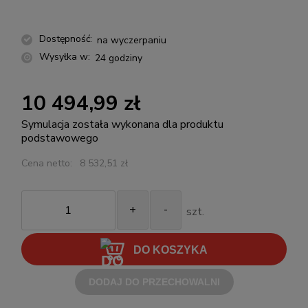
Dostępność:
na wyczerpaniu
Wysyłka w:
24 godziny
10 494,99 zł
Symulacja została wykonana dla produktu
podstawowego
Cena netto:
8 532,51 zł
+
-
szt.
DO KOSZYKA
DODAJ DO PRZECHOWALNI