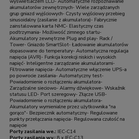
wyświetlaczem LCD- Automatyczne rozpoznawanie
akumulatorów zewnętrznych- Wiele zarządzanych
grup gniazd wyjściowych- Czysty wyjściowy przebieg
sinusoidalny (zasilanie z akumulatora)- Fabrycznie
zainstalowana karta NMC- Elastyczny czas
podtrzymania- Możliwość zimnego startu-
Akumulatory zewnętrzne Plug and play- Rack /
Tower- Gniazdo SmartSlot- Ładowanie akumulatorów
dopasowane do temperatury- Automatyczna regulacja
napięcia (AVR)- Funkcja korekcji niskich i wysokich
napięć- Inteligentne zarządzanie akumulatorami-
Filtrowanie napięcia- Automatyczne włączenie UPS-a
po powrocie zasilania- Automatyczny test-
Powiadomienie o rozłączeniu akumulatora-
Zarządzalne sieciowo- Alarmy dźwiękowe- Wskaźnik
statusu LED- Port szeregowy- Złącze USB-
Powiadomienie o rozłączeniu akumulatora-
Akumulatory wymienialne przez użytkownika "na
gorąco"- Bezpiecznik automatyczny- Regulowane
punkty przełączania napięcia- Regulowana czułość na
napięcie
Porty zasilania we.:
IEC-C14
Porty zasilania wy.:
8 x IEC-C13