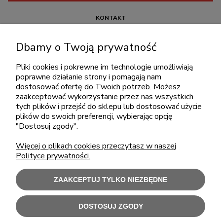
KONTAKT
+48 717345566
Dbamy o Twoją prywatność
pon.-piąt.: 08:00-16:00
sklep@cebit.pl
Pliki cookies i pokrewne im technologie umożliwiają
poprawne działanie strony i pomagają nam
dostosować ofertę do Twoich potrzeb. Możesz
zaakceptować wykorzystanie przez nas wszystkich
ZAKUPY
tych plików i przejść do sklepu lub dostosować użycie
plików do swoich preferencji, wybierając opcję
"Dostosuj zgody".
POMOC
Więcej o plikach cookies przeczytasz w naszej
Polityce prywatności.
MOJE KONTO
ZAAKCEPTUJ TYLKO NIEZBĘDNE
INFORMACJE
DOSTOSUJ ZGODY
Użytkowanie sklepu oznacza zgodę na wykorzystywanie plików cookies.