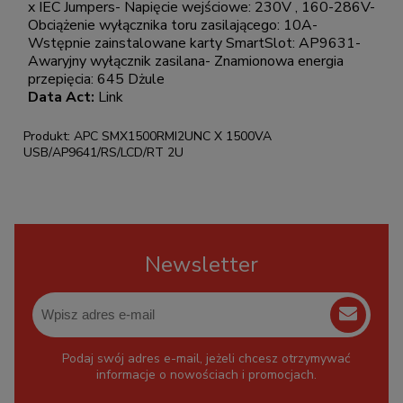
x IEC Jumpers- Napięcie wejściowe: 230V , 160-286V-
Obciążenie wyłącznika toru zasilającego: 10A-
Wstępnie zainstalowane karty SmartSlot: AP9631-
Awaryjny wyłącznik zasilana- Znamionowa energia
przepięcia: 645 Dżule
Data Act:
Link
Produkt: APC SMX1500RMI2UNC X 1500VA
USB/AP9641/RS/LCD/RT 2U
Newsletter
Podaj swój adres e-mail, jeżeli chcesz otrzymywać
informacje o nowościach i promocjach.