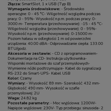
Złącza:
SmartSlot, 1 x USB (Typ B)
Wymagania środowiskowe:
- Środowisko
operacyjne: 0 - 45 °C- Wilgotność względna podczas
pracy: 0 - 95%- Wysokość n.p.m. podczas pracy: 0-
3000 m- Temperatura (przechowywanie): -15 - 45 °C-
Wilgotność względna (przechowywanie): 0 - 95%-
Wysokość n.p.m. (przechowywanie): 0-15000 m-
Poziom hałasu w odległości 1 m od powierzchni
urządzenia: 40.00 dBA- Odprowadzanie ciepła: 133.00
BTU/godz.
Akcesoria w zestawie:
- CD z oprogramowaniem-
Dokumentacja na CD- Instrukcja użytkownika-
Wsporniki montażowe do szaf przemysłowych-
Wymienne nóżki podtrzymujące- Kabel do sygnalizacji
RS-232 do Smart-UPS- Kabel USB
Kolor:
Czarny
Wymiary:
- Wysokość: 89 mm- Szerokość: 432 mm-
Głębokość: 490 mm- Wysokość w szafie
przemysłowej: 2U
Waga:
24.82 kg
Pozostałe parametry:
- Moc wyjściowa: 1200W-
Napięcie wyjściowe: 230V- Typ przebiegu: sinusoida- 2