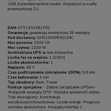
USB, Extended runtime model, Wysokość w szafie
przemysłowej 2U
EAN:
0731304281702
Gwarancja:
gwarancja zewnętrzna 36 miesięcy
Kod dostawcy:
SMX1500RMI2UNC
Moc pozorna:
1500 VA
Moc czynna:
1200 W
Architektura UPS-a:
line-interactive
Liczba faz na wejściu:
1 (230V)
Liczba akumulatorów:
1
Napięcie:
48 V
Czas podtrzymania (obciążenie 100%):
5.8 min
Czas ładowania:
3 min
Typ obudowy:
Rack, Tower
Funkcje specjalne:
- Zdalne zarządzanie UPSem-
Wyłącznik awaryjny EPO- Wysoka sprawność online-
Tryb ekologiczny- Konstrukcja
wysokoczęstotliwościowa- Licznik energii- Prognoza
wymiany akumulatora- Intuicyjny interfejs z