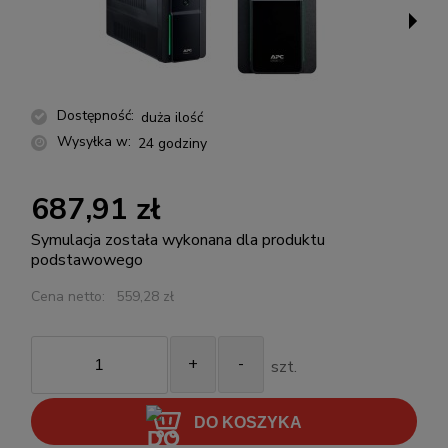
Dostępność:
duża ilość
Wysyłka w:
24 godziny
687,91 zł
Symulacja została wykonana dla produktu
podstawowego
Cena netto:
559,28 zł
+
-
szt.
DO KOSZYKA