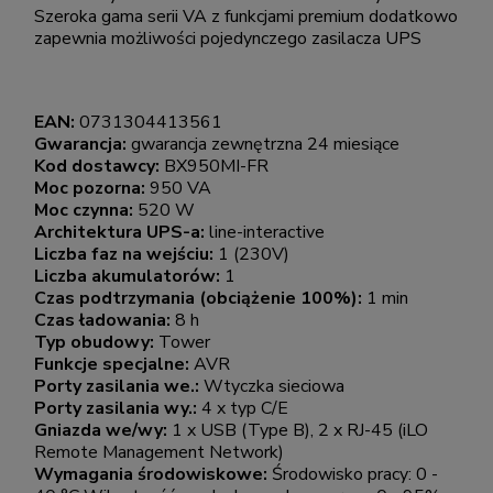
Szeroka gama serii VA z funkcjami premium dodatkowo
zapewnia możliwości pojedynczego zasilacza UPS
EAN:
0731304413561
Gwarancja:
gwarancja zewnętrzna 24 miesiące
Kod dostawcy:
BX950MI-FR
Moc pozorna:
950 VA
Moc czynna:
520 W
Architektura UPS-a:
line-interactive
Liczba faz na wejściu:
1 (230V)
Liczba akumulatorów:
1
Czas podtrzymania (obciążenie 100%):
1 min
Czas ładowania:
8 h
Typ obudowy:
Tower
Funkcje specjalne:
AVR
Porty zasilania we.:
Wtyczka sieciowa
Porty zasilania wy.:
4 x typ C/E
Gniazda we/wy:
1 x USB (Type B), 2 x RJ-45 (iLO
Remote Management Network)
Wymagania środowiskowe:
Środowisko pracy: 0 -