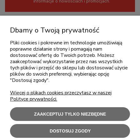
informacje o nowościach i promocjach.
KONTAKT
Dbamy o Twoją prywatność
+48 717345566
pon.-piąt.: 08:00-16:00
Pliki cookies i pokrewne im technologie umożliwiają
poprawne działanie strony i pomagają nam
sklep@cebit.pl
dostosować ofertę do Twoich potrzeb. Możesz
zaakceptować wykorzystanie przez nas wszystkich
tych plików i przejść do sklepu lub dostosować użycie
plików do swoich preferencji, wybierając opcję
ZAKUPY
"Dostosuj zgody".
Więcej o plikach cookies przeczytasz w naszej
POMOC
Polityce prywatności.
MOJE KONTO
ZAAKCEPTUJ TYLKO NIEZBĘDNE
INFORMACJE
DOSTOSUJ ZGODY