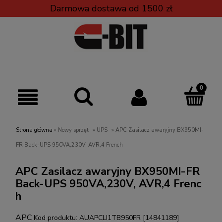
Darmowa dostawa od 1500 zł
Strona główna
»
Nowy sprzęt
»
UPS
»
APC Zasilacz awaryjny BX950MI-
FR Back-UPS 950VA,230V, AVR,4 French
APC Zasilacz awaryjny BX950MI-FR
Back-UPS 950VA,230V, AVR,4 Frenc
h
APC
Kod produktu:
AUAPCLI1TB950FR [14841189]