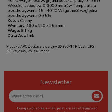
40 °C Wilgotność względna podczas pracy: 0 - 95%
Wysokość robocza: 0-3000 metrów Temperatura
przechowywania: 15 - 40 °C Wilgotność względna
przechowywania: 0-95%
Kolor:
Czarny
Wymiary:
160 x 120 x 355 mm
Waga:
6.1 kg
Data Act:
Link
Produkt: APC Zasilacz awaryjny BX950MI-FR Back-UPS
950VA,230V, AVR,4 French
Newsletter
Podaj swój adres e-mail, jeżeli chcesz otrzymywać