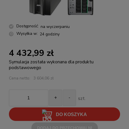
Dostępność:
na wyczerpaniu
Wysyłka w:
24 godziny
4 432,99 zł
Symulacja została wykonana dla produktu
podstawowego
Cena netto:
3 604,06 zł
+
-
szt.
DO KOSZYKA
DODAJ DO PRZECHOWALNI