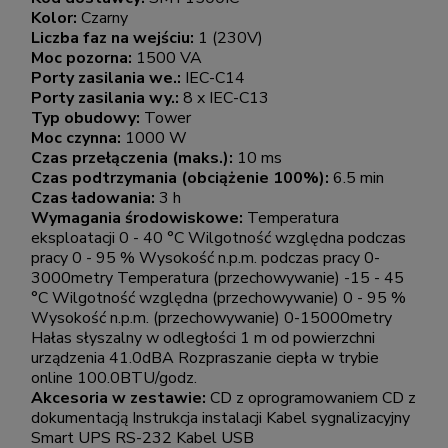
Kolor:
Czarny
Liczba faz na wejściu:
1 (230V)
Moc pozorna:
1500 VA
Porty zasilania we.:
IEC-C14
Porty zasilania wy.:
8 x IEC-C13
Typ obudowy:
Tower
Moc czynna:
1000 W
Czas przełączenia (maks.):
10 ms
Czas podtrzymania (obciążenie 100%):
6.5 min
Czas ładowania:
3 h
Wymagania środowiskowe:
Temperatura
eksploatacji 0 - 40 °C Wilgotność względna podczas
pracy 0 - 95 % Wysokość n.p.m. podczas pracy 0-
3000metry Temperatura (przechowywanie) -15 - 45
°C Wilgotność względna (przechowywanie) 0 - 95 %
Wysokość n.p.m. (przechowywanie) 0-15000metry
Hałas słyszalny w odległości 1 m od powierzchni
urządzenia 41.0dBA Rozpraszanie ciepła w trybie
online 100.0BTU/godz.
Akcesoria w zestawie:
CD z oprogramowaniem CD z
dokumentacją Instrukcja instalacji Kabel sygnalizacyjny
Smart UPS RS-232 Kabel USB