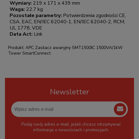
Wymiary:
219 x 171 x 439 mm
Waga:
22.7 kg
Pozostałe parametry:
Potwierdzenia zgodności CE,
CSA, EAC, EN/IEC 62040-1, EN/IEC 62040-2, RCM,
UL 1778, VDE
Data Act:
Link
Produkt: APC Zasilacz awaryjny SMT1500IC 1500VA/1kW
Tower SmartConnect
Newsletter
Podaj swój adres e-mail, jeżeli chcesz otrzymywać
informacje o nowościach i promocjach.