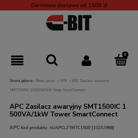
Darmowa dostawa od 1500 zł
Strona główna
»
Nowy sprzęt
»
UPS
»
APC Zasilacz awaryjny
SMT1500IC 1500VA/1kW Tower SmartConnect
APC Zasilacz awaryjny SMT1500IC 1
500VA/1kW Tower SmartConnect
APC
Kod produktu:
AUAPCL2TMTC1500 [10232988]