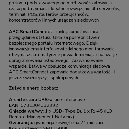
poziomu podstawowego po możliwość skalowania
czasu podtrzymania. Idealne rozwiązanie dla serwerów,
terminali POS, routerów, przełączników,
koncentratorów i innych urządzeń sieciowych.
APC SmartConnect
- funkcja umożliwiająca
przeglądanie statusu UPS za pośrednictwem
bezpiecznego portalu internetowego. Dzięki
innowacyjnemu interfejsowi zdalnego monitorowania
otrzymasz automatyczne powiadomienia, aktualizacje
oprogramowania układowego i zaawansowane
wsparcie. Łatwa w obsłudze komunikacja sieciowa
APC SmartConnect zapewnia dodatkową wartość - i
jeszcze ważniejszy - spokój umysłu.
Zużycie energii:
zobacz
Architektura UPS-a:
line-interactive
EAN:
0731304332992
Gniazda we/wy:
1 x USB (Type B), 1 x RJ-45 (iLO
Remote Management Network)
Gwarancja:
gwarancja zewnętrzna 24 miesiące
Kod dostawcy:
SMT1500IC