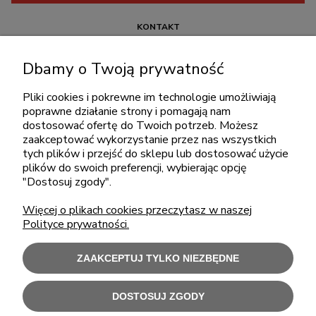
KONTAKT
+48 717345566
Dbamy o Twoją prywatność
pon.-piąt.: 08:00-16:00
sklep@cebit.pl
Pliki cookies i pokrewne im technologie umożliwiają
poprawne działanie strony i pomagają nam
dostosować ofertę do Twoich potrzeb. Możesz
zaakceptować wykorzystanie przez nas wszystkich
ZAKUPY
tych plików i przejść do sklepu lub dostosować użycie
plików do swoich preferencji, wybierając opcję
"Dostosuj zgody".
POMOC
Więcej o plikach cookies przeczytasz w naszej
Polityce prywatności.
MOJE KONTO
ZAAKCEPTUJ TYLKO NIEZBĘDNE
INFORMACJE
DOSTOSUJ ZGODY