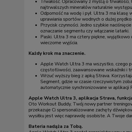
Trwałość. Opracowany z myślą o trwałości,
najtrwalszych minerałów naturalnie występuj
Odporność na wodę i pył. Ultra 3 ma klasę
uprawiania sportów wodnych o dużej prędkoś
Przycisk czynności. Jedno szybkie naciśnięc
oznaczanie segmentu czy włączanie latarki.
Paski. Ultra 3 ma cztery piękne, wyjątkowo
wieczorne wyjścia.
Każdy krok ma znaczenie.
Apple Watch Ultra 3 ma wszystko, czego pot
częstotliwości, zaawansowane wskaźniki i t
Wrzuć wyższy bieg z apką Strava. Korzystają
Segment, gdzie w czasie rzeczywistym zoba
automatycznie synchronizowane w aplikacji F
Apple Watch Ultra 3, aplikacja Strava, funkc
Oto Workout Buddy, Twój nowy partner treningow
przekazuje Ci spersonalizowane zachęty dźwięko
wysiłku jest więc naprawdę osobiste. A Twoje dan
Bateria nadąża za Tobą.