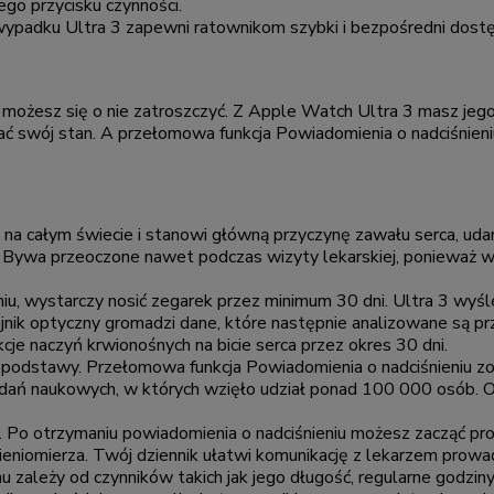
o przycisku czynności.
wypadku Ultra 3 zapewni ratownikom szybki i bezpośredni dostęp
 możesz się o nie zatroszczyć. Z Apple Watch Ultra 3 masz jego 
 swój stan. A przełomowa funkcja Powiadomienia o nadciśnieniu
 na całym świecie i stanowi główną przyczynę zawału serca, udar
Bywa przeoczone nawet podczas wizyty lekarskiej, ponieważ w j
u, wystarczy nosić zegarek przez minimum 30 dni. Ultra 3 wyś
ujnik optyczny gromadzi dane, które następnie analizowane są
cje naczyń krwionośnych na bicie serca przez okres 30 dni.
 podstawy. Przełomowa funkcja Powiadomienia o nadciśnieniu z
ań naukowych, w których wzięło udział ponad 100 000 osób. O
. Po otrzymaniu powiadomienia o nadciśnieniu możesz zacząć pro
ieniomierza. Twój dziennik ułatwi komunikację z lekarzem prow
u zależy od czynników takich jak jego długość, regularne godzin