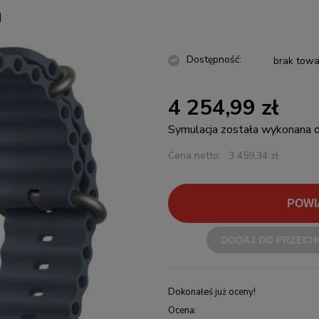
]
Dostępność:
brak towa
4 254,99 zł
Symulacja została wykonana
Cena netto:
3 459,34 zł
POWI
DODAJ DO PRZECH
Dokonałeś już oceny!
Ocena: