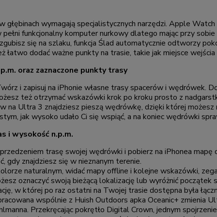
w głębinach wymagają specjalistycznych narzędzi. Apple Watc
pełni funkcjonalny komputer nurkowy dlatego mając przy sobie 
zgubisz się na szlaku, funkcja Ślad automatycznie odtworzy poko
 łatwo dodać ważne punkty na trasie, takie jak miejsce wejścia
p.m. oraz zaznaczone punkty trasy
 Twórz i zapisuj na iPhonie własne trasy spacerów i wędrówek. D
Możesz też otrzymać wskazówki krok po kroku prosto z nadgarst
na Ultra 3 znajdziesz pieszą wędrówkę, dzięki której możesz 
stym, jak wysoko udało Ci się wspiąć, a na koniec wędrówki spr
s i wysokość n.p.m.
yprzedzeniem trasę swojej wędrówki i pobierz na iPhonea mapę 
ć, gdy znajdziesz się w nieznanym terenie.
olorze naturalnym, widać mapy offline i kolejne wskazówki, ze
sz oznaczyć swoją bieżącą lokalizację lub wyróżnić początek s
ję, w której po raz ostatni na Twojej trasie dostępna była łąc
pracowana wspólnie z Huish Outdoors apka Oceanic+ zmienia Ult
manna. Przekręcając pokrętło Digital Crown, jednym spojrzenie