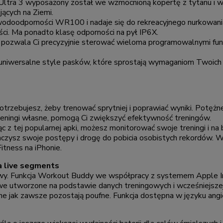
 Ultra 3 wyposażony został we wzmocnioną kopertę z tytanu i w
ących na Ziemi.
 wodoodporności WR100 i nadaje się do rekreacyjnego nurkowan
ci. Ma ponadto klasę odporności na pył IP6X.
ie pozwala Ci precyzyjnie sterować wieloma programowalnymi funkc
 uniwersalne style pasków, które sprostają wymaganiom Twoich
rzebujesz, żeby trenować sprytniej i poprawiać wyniki. Potężne
reningi własne, pomogą Ci zwiększyć efektywność treningów.
c z tej popularnej apki, możesz monitorować swoje treningi i na
czysz swoje postępy i drogę do pobicia osobistych rekordów. 
itness na iPhonie.
ja live segments
y. Funkcja Workout Buddy we współpracy z systemem Apple Inte
we utworzone na podstawie danych treningowych i wcześniejsze
e jak zawsze pozostają poufne. Funkcja dostępna w języku angi