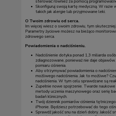
sterować również za pomocą programowalneg
Skonfiguruj swoją kartę medyczną. W razie 
takich jak alergie lub przyjmowane leki.
O Twoim zdrowiu od serca.
Im więcej wiesz o swoim zdrowiu, tym skuteczniej
Parametry życiowe możesz na bieżąco monitorować
zdrowego serca.
Powiadomienia o nadciśnieniu.
Nadciśnienie dotyka ponad 1,3 miliarda osób
zdiagnozowane, ponieważ nie daje objawów. 
pomiaru ciśnienia.
Aby otrzymywać powiadomienia o nadciśnieni
możliwego nadciśnienia. Jak to możliwe? Cz
nadciśnienia. W tym celu sprawdzane są reak
Zupełnie nowe spojrzenie. Twarde naukowe
metody uczenia maszynowego oraz serię bad
badań klinicznych.
Twój dziennik pomiarów ciśnienia tętniczego
iPhonie. Będziesz potrzebować do tego ciśn
Sprawdź jakość snu na dzień dobry. Jakość sn