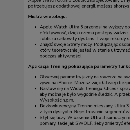
Apple Watch Ultra 3 został zaprojektowany z myślą
potrzebujesz dodatkowej energii, możesz skorzys
Mistrz wieloboju.
Apple Watch Ultra 3 przenosi na wyższy po
efektywność, dzięki czemu postępy widzisz 
i oblicza całkowity dystans. Twoje rekordy są
Znajdź swoje Strefy mocy. Podłączając osobi
który teoretycznie jesteś w stanie utrzymać
podczas aktywności.
Aplikacja Trening pokazująca parametry funkcj
Obserwuj parametry jazdy na rowerze na swoi
żywo na iPhonie. Możesz więc łatwiej i bez
Nastaw się na Widoki treningu. Chcesz spra
aby można je było wygodnie śledzić. A przek
Wysokość n.p.m.
Bezkonkurencyjny Trening mieszany. Ultra 3 
z tych dyscyplin. Rejestrowanie segmentów t
Styl się liczy. W basenie Ultra 3 samoczy
pomiary, takie jak SWOLF, żeby zmierzyć e