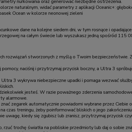
arametry nurkowania oraz generować niezbędne ostrzeżenia.
lorze naturalnym, widać parametry z aplikacji Oceanic+: głębok
pasek Ocean w kolorze neonowej zieleni
cunkowe dane na kolejne siedem dni, w tym rosnące i opadające
i brzegowej na całym świecie lub wyszukasz jedną spośród 115 0
ych rozwiązań stworzonych z myślą o Twoim bezpieczeństwie. 
 pomocy, naciśnij i przytrzymaj przycisk boczny, a Ultra 3 sprób
Ultra 3 wykrywa niebezpieczne upadki i pomaga wezwać służby
liskich.
Gdziekolwiek jesteś. W razie poważnego zderzenia samochodo
kty alarmowe.
j znać zegarek automatycznie powiadomi wybrane przez Ciebie oso
na czas treningu, żeby poinformować bliskich o jego zakończeniu
e uwagę, kiedy się zgubisz lub zranisz, przytrzymaj przycisk c
 rzuć trochę światła na pobliskie przedmioty lub daj o sobie z