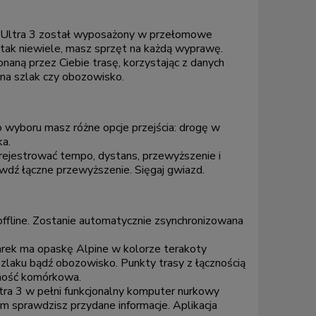
h Ultra 3 został wyposażony w przełomowe
tak niewiele, masz sprzęt na każdą wyprawę.
naną przez Ciebie trasę, korzystając z danych
 na szlak czy obozowisko.
o wyboru masz różne opcje przejścia: drogę w
ka.
rejestrować tempo, dystans, przewyższenie i
awdź łączne przewyższenie. Sięgaj gwiazd.
offline. Zostanie automatycznie zsynchronizowana
garek ma opaskę Alpine w kolorze terakoty
zlaku bądź obozowisko. Punkty trasy z łącznością
zność komórkowa.
ra 3 w pełni funkcjonalny komputer nurkowy
m sprawdzisz przydane informacje. Aplikacja