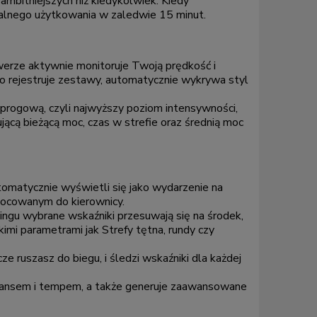
ambitniejszych niż kiedykolwiek. Kiedy
malnego użytkowania w zaledwie 15 minut.
erze aktywnie monitoruje Twoją prędkość i
o rejestruje zestawy, automatycznie wykrywa styl
 progową, czyli najwyższy poziom intensywności,
jącą bieżącą moc, czas w strefie oraz średnią moc
utomatycznie wyświetli się jako wydarzenie na
ymocowanym do kierownicy.
ingu wybrane wskaźniki przesuwają się na środek,
imi parametrami jak Strefy tętna, rundy czy
 ruszasz do biegu, i śledzi wskaźniki dla każdej
stansem i tempem, a także generuje zaawansowane