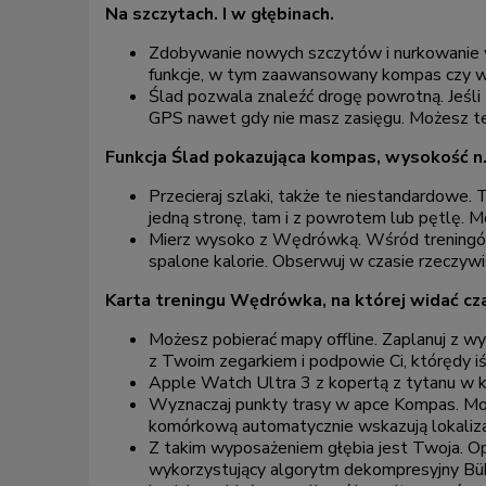
Na szczytach. I w głębinach.
Zdobywanie nowych szczytów i nurkowanie 
funkcje, w tym zaawansowany kompas czy w 
Ślad pozwala znaleźć drogę powrotną. Jeśli 
GPS nawet gdy nie masz zasięgu. Możesz też
Funkcja Ślad pokazująca kompas, wysokość n.
Przecieraj szlaki, także te niestandardowe.
jedną stronę, tam i z powrotem lub pętlę. 
Mierz wysoko z Wędrówką. Wśród treningów 
spalone kalorie. Obserwuj w czasie rzeczywi
Karta treningu Wędrówka, na której widać cza
Możesz pobierać mapy offline. Zaplanuj z w
z Twoim zegarkiem i podpowie Ci, którędy iś
Apple Watch Ultra 3 z kopertą z tytanu w k
Wyznaczaj punkty trasy w apce Kompas. Może
komórkową automatycznie wskazują lokalizac
Z takim wyposażeniem głębia jest Twoja. O
wykorzystujący algorytm dekompresyjny Bühl