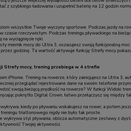
 o jeszcze większej wydajności baterii dla celów śmielszych i 
tać z szybkiego ładowania i uzupełnić baterię na 12 godzin nor
ziom wszystkie Twoje wyczyny sportowe. Podczas jazdy na row
w czasie rzeczywistym. Podczas treningu pływackiego na bieżąc
 na wyciągnięcie ręki.
sty miernik mocy do Ultra 3, oszacujesz swoją funkcjonalną moc
 przez godzinę. Ta wartość aktywuje funkcję Strefy mocy pokazu
i Strefy mocy, trening przebiega w 4 strefie
m iPhonie. Trening na rowerze, który zainicjujesz na Ultra 3, a
pieczniej przeglądać rejestrowane dane na swoim telefonie prz
wdzić swoją bieżącą prędkość na rowerze? W funkcji Widoki tren
ręcając pokrętło Digital Crown, łatwo przełączysz się między tak
wykrywa, kiedy po pływaniu wskakujesz na rower, a potem jeszcze
reningu triatlonowego nigdy nie było tak proste.
nnie wykrywa styl pływania, oblicza automatyczne zestawy z dy
fektywność Twojej aktywności.