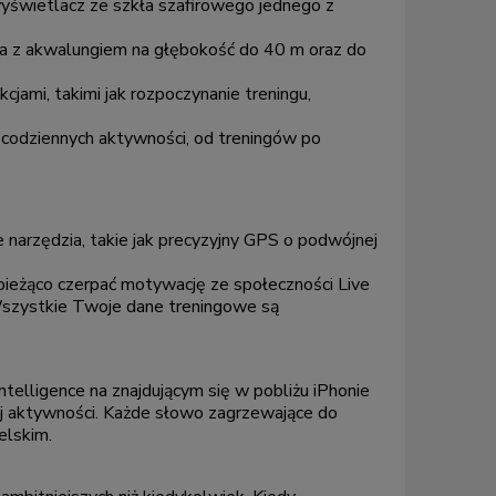
yświetlacz ze szkła szafirowego jednego z
ia z akwalungiem na głębokość do 40 m oraz do
jami, takimi jak rozpoczynanie treningu,
 codziennych aktywności, od treningów po
 narzędzia, takie jak precyzyjny GPS o podwójnej
 bieżąco czerpać motywację ze społeczności Live
Wszystkie Twoje dane treningowe są
lligence na znajdującym się w pobliżu iPhonie
j aktywności. Każde słowo zagrzewające do
elskim.