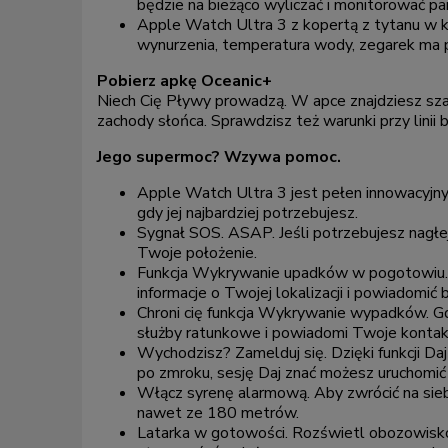
będzie na bieżąco wyliczać i monitorować p
Apple Watch Ultra 3 z kopertą z tytanu w ko
wynurzenia, temperatura wody, zegarek ma 
Pobierz apkę Oceanic+
Niech Cię Pływy prowadzą. W apce znajdziesz sza
zachody słońca. Sprawdzisz też warunki przy lini
Jego supermoc? Wzywa pomoc.
Apple Watch Ultra 3 jest pełen innowacyjn
gdy jej najbardziej potrzebujesz.
Sygnał SOS. ASAP. Jeśli potrzebujesz nagłej
Twoje położenie.
Funkcja Wykrywanie upadków w pogotowiu. 
informacje o Twojej lokalizacji i powiadomić b
Chroni cię funkcja Wykrywanie wypadków. 
służby ratunkowe i powiadomi Twoje konta
Wychodzisz? Zamelduj się. Dzięki funkcji Da
po zmroku, sesję Daj znać możesz uruchomić 
Włącz syrenę alarmową. Aby zwrócić na siebi
nawet ze 180 metrów.
Latarka w gotowości. Rozświetl obozowisko,