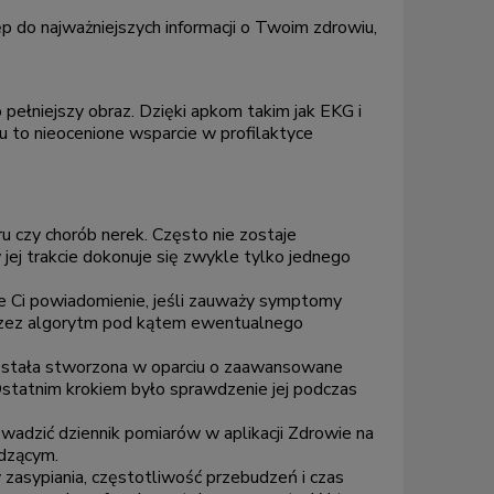
 do najważniejszych informacji o Twoim zdrowiu,
pełniejszy obraz. Dzięki apkom takim jak EKG i
 to nieocenione wsparcie w profilaktyce
u czy chorób nerek. Często nie zostaje
ej trakcie dokonuje się zwykle tylko jednego
le Ci powiadomienie, jeśli zauważy symptomy
 przez algorytm pod kątem ewentualnego
ostała stworzona w oparciu o zaawansowane
statnim krokiem było sprawdzenie jej podczas
wadzić dziennik pomiarów w aplikacji Zdrowie na
adzącym.
y zasypiania, częstotliwość przebudzeń i czas