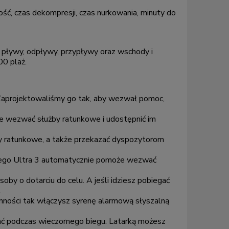
ość, czas dekompresji, czas nurkowania, minuty do
 pływy, odpływy, przypływy oraz wschody i
00 plaż.
Zaprojektowaliśmy go tak, aby wezwał pomoc,
uje wezwać służby ratunkowe i udostępnić im
 ratunkowe, a także przekazać dyspozytorom
wego Ultra 3 automatycznie pomoże wezwać
by o dotarciu do celu. A jeśli idziesz pobiegać
.
zynności tak włączysz syrenę alarmową słyszalną
nać podczas wieczornego biegu. Latarką możesz