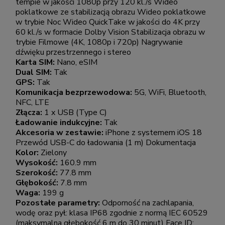
tempie w jakości 1080p przy 120 kl./s Wideo
poklatkowe ze stabilizacją obrazu Wideo poklatkowe
w trybie Noc Wideo QuickTake w jakości do 4K przy
60 kl./s w formacie Dolby Vision Stabilizacja obrazu w
trybie Filmowe (4K, 1080p i 720p) Nagrywanie
dźwięku przestrzennego i stereo
Karta SIM:
Nano, eSIM
Dual SIM:
Tak
GPS:
Tak
Komunikacja bezprzewodowa:
5G, WiFi, Bluetooth,
NFC, LTE
Złącza:
1 x USB (Type C)
Ładowanie indukcyjne:
Tak
Akcesoria w zestawie:
iPhone z systemem iOS 18
Przewód USB-C do ładowania (1 m) Dokumentacja
Kolor:
Zielony
Wysokość:
160.9 mm
Szerokość:
77.8 mm
Głębokość:
7.8 mm
Waga:
199 g
Pozostałe parametry:
Odporność na zachlapania,
wodę oraz pył: klasa IP68 zgodnie z normą IEC 60529
(maksymalna głębokość 6 m do 30 minut) Face ID: