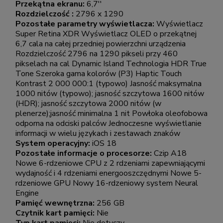
Przekątna ekranu:
6,7''
Rozdzielczość :
2796 x 1290
Pozostałe parametry wyświetlacza:
Wyświetlacz
Super Retina XDR Wyświetlacz OLED o przekątnej
6,7 cala na całej przedniej powierzchni urządzenia
Rozdzielczość 2796 na 1290 pikseli przy 460
pikselach na cal Dynamic Island Technologia HDR True
Tone Szeroka gama kolorów (P3) Haptic Touch
Kontrast 2 000 000:1 (typowo) Jasność maksymalna
1000 nitów (typowo); jasność szczytowa 1600 nitów
(HDR); jasność szczytowa 2000 nitów (w
plenerze);jasność minimalna 1 nit Powłoka oleofobowa
odporna na odciski palców Jednoczesne wyświetlanie
informacji w wielu językach i zestawach znaków
System operacyjny:
iOS 18
Pozostałe informacje o procesorze:
Czip A18
Nowe 6-rdzeniowe CPU z 2 rdzeniami zapewniającymi
wydajność i 4 rdzeniami energooszczędnymi Nowe 5-
rdzeniowe GPU Nowy 16-rdzeniowy system Neural
Engine
Pamięć wewnętrzna:
256 GB
Czytnik kart pamięci:
Nie