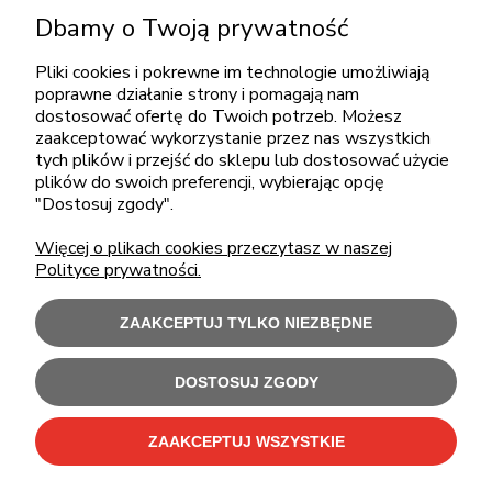
Dbamy o Twoją prywatność
pon.-piąt.: 08:00-16:00
sklep@cebit.pl
Pliki cookies i pokrewne im technologie umożliwiają
poprawne działanie strony i pomagają nam
dostosować ofertę do Twoich potrzeb. Możesz
zaakceptować wykorzystanie przez nas wszystkich
ZAKUPY
tych plików i przejść do sklepu lub dostosować użycie
plików do swoich preferencji, wybierając opcję
"Dostosuj zgody".
POMOC
Więcej o plikach cookies przeczytasz w naszej
Polityce prywatności.
MOJE KONTO
ZAAKCEPTUJ TYLKO NIEZBĘDNE
INFORMACJE
DOSTOSUJ ZGODY
Użytkowanie sklepu oznacza zgodę na wykorzystywanie plików cookies.
Szczegółowe informacje w
Polityce prywatności
.
ZAAKCEPTUJ WSZYSTKIE
C-Bit Bis OnLine - tanie laptopy poleasingowe i używane komputery biurowe.
Polecamy
laptopy poleasingowe
,
monitory poleasingowe
,
komputery poleasingowe HP
i