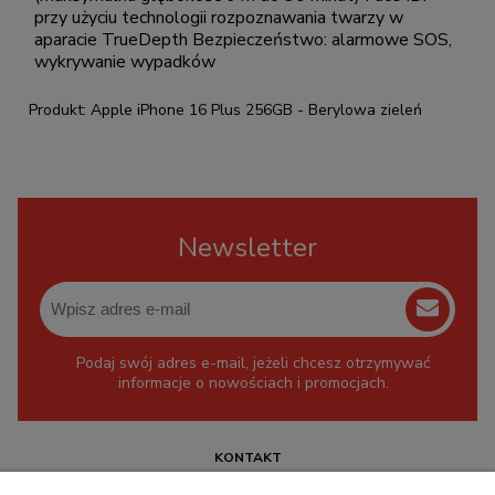
przy użyciu technologii rozpoznawania twarzy w
aparacie TrueDepth Bezpieczeństwo: alarmowe SOS,
wykrywanie wypadków
Produkt: Apple iPhone 16 Plus 256GB - Berylowa zieleń
Newsletter
Podaj swój adres e-mail, jeżeli chcesz otrzymywać
informacje o nowościach i promocjach.
KONTAKT
+48 717345566