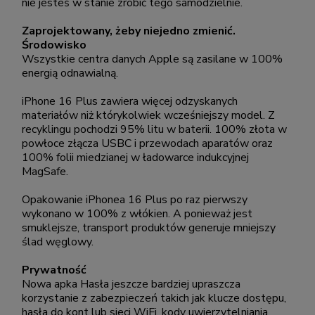
nie jesteś w stanie zrobić tego samodzielnie.
Zaprojektowany, żeby niejedno zmienić.
Środowisko
Wszystkie centra danych Apple są zasilane w 100%
energią odnawialną.
iPhone 16 Plus zawiera więcej odzyskanych
materiałów niż którykolwiek wcześniejszy model. Z
recyklingu pochodzi 95% litu w baterii. 100% złota w
powłoce złącza USBC i przewodach aparatów oraz
100% folii miedzianej w ładowarce indukcyjnej
MagSafe.
Opakowanie iPhonea 16 Plus po raz pierwszy
wykonano w 100% z włókien. A ponieważ jest
smuklejsze, transport produktów generuje mniejszy
ślad węglowy.
Prywatność
Nowa apka Hasła jeszcze bardziej upraszcza
korzystanie z zabezpieczeń takich jak klucze dostępu,
hasła do kont lub sieci WiFi, kody uwierzytelniania