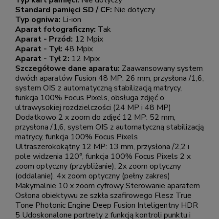
Typ kart pamięci:
Nie dotyczy
Standard pamięci SD / CF:
Nie dotyczy
Typ ogniwa:
Li-ion
Aparat fotograficzny:
Tak
Aparat - Przód:
12 Mpix
Aparat - Tył:
48 Mpix
Aparat - Tył 2:
12 Mpix
Szczegółowe dane aparatu:
Zaawansowany system
dwóch aparatów Fusion 48 MP: 26 mm, przysłona /1,6,
system OIS z automatyczną stabilizacją matrycy,
funkcja 100% Focus Pixels, obsługa zdjęć o
ultrawysokiej rozdzielczości (24 MP i 48 MP)
Dodatkowo 2 x zoom do zdjęć 12 MP: 52 mm,
przysłona /1,6, system OIS z automatyczną stabilizacją
matrycy, funkcja 100% Focus Pixels
Ultraszerokokątny 12 MP: 13 mm, przysłona /2,2 i
pole widzenia 120°, funkcja 100% Focus Pixels 2 x
zoom optyczny (przybliżanie), 2x zoom optyczny
(oddalanie), 4x zoom optyczny (pełny zakres)
Makymalnie 10 x zoom cyfrowy Sterowanie aparatem
Osłona obiektywu ze szkła szafirowego Flesz True
Tone Photonic Engine Deep Fusion Inteligentny HDR
5 Udoskonalone portrety z funkcją kontroli punktu i