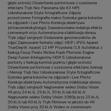
głębi ostrości Oświetlenie portretowe z sześcioma
efektami Tryb Noc Panorama (do 63 MP)
Udoskonalone Style fotograficzne Zdjęcia
przestrzenne Fotografia makro Szeroka gama kolorów
na zdjęciach i Live Photo Korekcja obiektywu
(ultraszerokokątnego) Zaawansowana redukcja efektu
czerwonych oczu Automatyczna stabilizacja obrazu
Tryb zdjęć seryjnych Dodawanie geoznaczników do
zdjęć Zapisywane formaty zdjęć: HEIF i JPEG Aparat
TrueDepth: Aparat 12 MP Przysłona /1,9 Autofokus z
funkcją Focus Pixels Retina Flash Photonic Engine
Deep Fusion Inteligentny HDR 5 Udoskonalone
portrety z funkcją kontroli punktu i głębi ostrości
Oświetlenie portretowe z sześcioma efektami Animoji
i Memoji Tryb Noc Udoskonalone Style fotograficzne
Szeroka gama kolorów na zdjęciach i Live Photo
Korekcja obiektywu Automatyczna stabilizacja obrazu
Tryb zdjęć seryjnych Nagrywanie wideo Dolby Vision
4K przy 24 kl./s, 25 kl./s, 30 kl./s lub 60 kl./s
Nagrywanie wideo Dolby Vision 1080p przy 25 kl./s,
30 kl./s lub 60 kl./s Tryb Filmowe w jakości do 4K
Dolby Vision przy 30 kl./s Wideo w zwolnionym