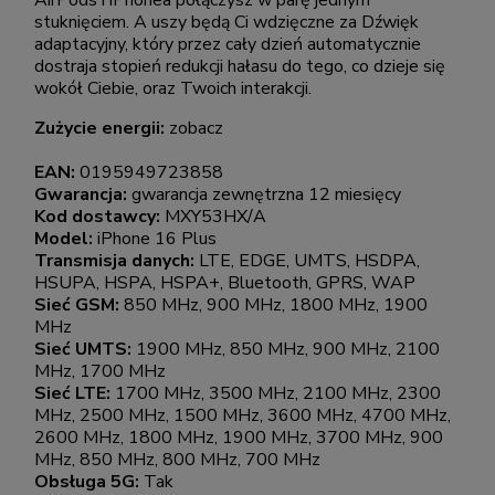
AirPods i iPhonea połączysz w parę jednym
stuknięciem. A uszy będą Ci wdzięczne za Dźwięk
adaptacyjny, który przez cały dzień automatycznie
dostraja stopień redukcji hałasu do tego, co dzieje się
wokół Ciebie, oraz Twoich interakcji.
Zużycie energii:
zobacz
EAN:
0195949723858
Gwarancja:
gwarancja zewnętrzna 12 miesięcy
Kod dostawcy:
MXY53HX/A
Model:
iPhone 16 Plus
Transmisja danych:
LTE, EDGE, UMTS, HSDPA,
HSUPA, HSPA, HSPA+, Bluetooth, GPRS, WAP
Sieć GSM:
850 MHz, 900 MHz, 1800 MHz, 1900
MHz
Sieć UMTS:
1900 MHz, 850 MHz, 900 MHz, 2100
MHz, 1700 MHz
Sieć LTE:
1700 MHz, 3500 MHz, 2100 MHz, 2300
MHz, 2500 MHz, 1500 MHz, 3600 MHz, 4700 MHz,
2600 MHz, 1800 MHz, 1900 MHz, 3700 MHz, 900
MHz, 850 MHz, 800 MHz, 700 MHz
Obsługa 5G:
Tak