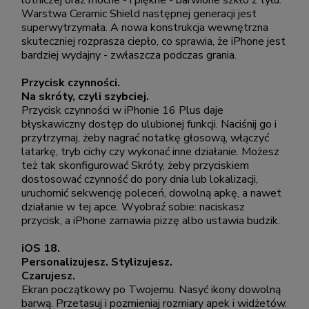
lotniczej oraz mocne - i piękne - barwione szkło z tyłu.
Warstwa Ceramic Shield następnej generacji jest
superwytrzymała. A nowa konstrukcja wewnętrzna
skuteczniej rozprasza ciepło, co sprawia, że iPhone jest
bardziej wydajny - zwłaszcza podczas grania.
Przycisk czynności.
Na skróty, czyli szybciej.
Przycisk czynności w iPhonie 16 Plus daje
błyskawiczny dostęp do ulubionej funkcji. Naciśnij go i
przytrzymaj, żeby nagrać notatkę głosową, włączyć
latarkę, tryb cichy czy wykonać inne działanie. Możesz
też tak skonfigurować Skróty, żeby przyciskiem
dostosować czynność do pory dnia lub lokalizacji,
uruchomić sekwencję poleceń, dowolną apkę, a nawet
działanie w tej apce. Wyobraź sobie: naciskasz
przycisk, a iPhone zamawia pizzę albo ustawia budzik.
iOS 18.
Personalizujesz. Stylizujesz.
Czarujesz.
Ekran początkowy po Twojemu. Nasyć ikony dowolną
barwą. Przetasuj i pozmieniaj rozmiary apek i widżetów.