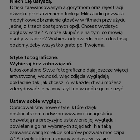
Niech Cię usłyszą.
Dzięki zaawansowanym algorytmom oraz rejestracji
dźwięku przestrzennego funkcja Miks audio pozwala
modyfikować brzmienie głosów w filmach przy użyciu
jednej z trzech dostępnych opcji. Chcesz wyciszyć
odgłosy w tle? A może skupić się na tym, co mówią
osoby w kadrze? Wybierz odpowiedni miks i dostosuj
poziomy, żeby wszystko grało po Twojemu.
Style fotograficzne.
Wybieraj bez zobowiązań.
Udoskonalone Style fotograficzne dają jeszcze więcej
artystycznej wolności, więc zdjęcia wyglądają
dokładnie tak, jak chcesz. A w każdej chwili możesz
zdecydować się na inny styl lub w ogóle go nie użyć.
Ustaw sobie wygląd.
Opracowaliśmy nowe style, które dzięki
doskonalszemu odwzorowywaniu tonacji skóry
pozwalają na precyzyjne ustawienie jej wyglądu i
powielanie go na wybranych zdjęciach. Na taką
zaawansowaną korekcję kolorów pozwala moc czipa
A18, dzięki któremu zmiany widzisz w czasie