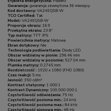
Etykieta energetyczna:
Pobierz
Gwarancja:
gwarancja zewnętrzna 36 miesięcy
Kod dostawcy:
VA24EQSB-W
TCO Certified:
Tak
Model:
VA24EQSB-W
Proporcje obrazu:
16:9
Przekątna ekranu:
23.8''
Typ matrycy:
TFT IPS
Powierzchnia matrycy:
Matowa
Ekran dotykowy:
Nie
Technologia podświetlania:
Diody LED
Obszar widzialny w pionie:
296.46 mm
Obszar widzialny w poziomie:
527.04 mm
Plamka matrycy:
0.2745 mm
Rozdzielczość :
1920 x 1080 (FHD 1080)
Czas reakcji:
5 ms
Jasność:
350 cd/m²
Kontrast statyczny:
1 000:1
Kontrast Dynamiczny:
100 000 000:1
Częstotliwość odświeżania:
75 Hz
Częstotliwość pozioma min.:
24 kHz
Częstotliwość pozioma max.:
84 kHz
Częstotliwość pionowa min.:
48 Hz