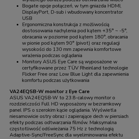
Bogate opcje połączeń, w tym gniazda HDMI,
DisplayPort, D-sub i wbudowany koncentrator
USB
Ergonomiczna konstrukcja z możliwością
dostosowania nachylenia pod kątem +35° ~ -5°,
obracania w poziomie pod kątem 180°, obracania
w pionie pod kątem 90° (pivot) oraz regulacji
wysokości do 130 mm zapewnia komfortowe
wrażenia podczas oglądania
Monitory ASUS Eye Care są wyposażone w
certyfikowane przez TÜV Rheinland technologie
Flicker Free oraz Low Blue Light dla zapewnienia
komfortu podczas użytkowania
VA24EQSB-W monitor z Eye Care
ASUS VA24EQSB-W to 23.8-calowy monitor o
rozdzielczości Full HD wyposażony w bezramkowy
panel IPS o szerokim kącie oglądania. Wyświetla
niesamowicie ostry obraz i zapierające dech w piersiach
efekty podczas odtwarzania filmów. Maksymalna
częstotliwość odświeżania 75 Hz z technologią
Adaptive-Sync/FreeSync dla wyeliminowania efektu