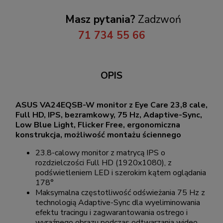
Masz pytania?
Zadzwoń
71 734 55 66
OPIS
ASUS VA24EQSB-W monitor z Eye Care 23,8 cale,
Full HD, IPS, bezramkowy, 75 Hz, Adaptive-Sync,
Low Blue Light, Flicker Free, ergonomiczna
konstrukcja, możliwość montażu ściennego
23.8-calowy monitor z matrycą IPS o
rozdzielczości Full HD (1920x1080), z
podświetleniem LED i szerokim kątem oglądania
178°
Maksymalna częstotliwość odświeżania 75 Hz z
technologią Adaptive-Sync dla wyeliminowania
efektu tracingu i zagwarantowania ostrego i
wyraźnego obrazu podczas odtwarzania wideo