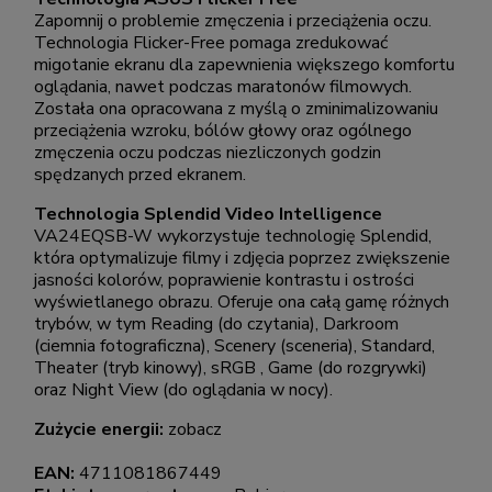
Zapomnij o problemie zmęczenia i przeciążenia oczu.
Technologia Flicker-Free pomaga zredukować
migotanie ekranu dla zapewnienia większego komfortu
oglądania, nawet podczas maratonów filmowych.
Została ona opracowana z myślą o zminimalizowaniu
przeciążenia wzroku, bólów głowy oraz ogólnego
zmęczenia oczu podczas niezliczonych godzin
spędzanych przed ekranem.
Technologia Splendid Video Intelligence
VA24EQSB-W wykorzystuje technologię Splendid,
która optymalizuje filmy i zdjęcia poprzez zwiększenie
jasności kolorów, poprawienie kontrastu i ostrości
wyświetlanego obrazu. Oferuje ona całą gamę różnych
trybów, w tym Reading (do czytania), Darkroom
(ciemnia fotograficzna), Scenery (sceneria), Standard,
Theater (tryb kinowy), sRGB , Game (do rozgrywki)
oraz Night View (do oglądania w nocy).
Zużycie energii:
zobacz
EAN:
4711081867449