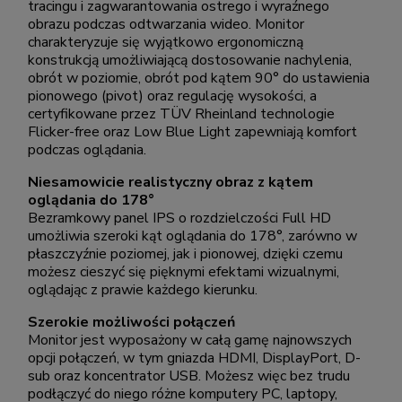
tracingu i zagwarantowania ostrego i wyraźnego
obrazu podczas odtwarzania wideo. Monitor
charakteryzuje się wyjątkowo ergonomiczną
konstrukcją umożliwiającą dostosowanie nachylenia,
obrót w poziomie, obrót pod kątem 90° do ustawienia
pionowego (pivot) oraz regulację wysokości, a
certyfikowane przez TÜV Rheinland technologie
Flicker-free oraz Low Blue Light zapewniają komfort
podczas oglądania.
Niesamowicie realistyczny obraz z kątem
oglądania do 178°
Bezramkowy panel IPS o rozdzielczości Full HD
umożliwia szeroki kąt oglądania do 178°, zarówno w
płaszczyźnie poziomej, jak i pionowej, dzięki czemu
możesz cieszyć się pięknymi efektami wizualnymi,
oglądając z prawie każdego kierunku.
Szerokie możliwości połączeń
Monitor jest wyposażony w całą gamę najnowszych
opcji połączeń, w tym gniazda HDMI, DisplayPort, D-
sub oraz koncentrator USB. Możesz więc bez trudu
podłączyć do niego różne komputery PC, laptopy,