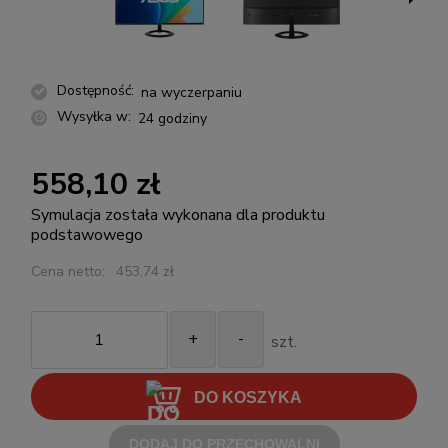
Dostępność:
na wyczerpaniu
Wysyłka w:
24 godziny
558,10 zł
Symulacja została wykonana dla produktu
podstawowego
Cena netto:
453,74 zł
+
-
szt.
DO KOSZYKA
DODAJ DO PRZECHOWALNI