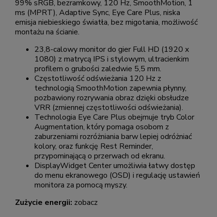
99% sRGB, bezramkowy, 120 Hz, SmoothMotion, 1
ms (MPRT), Adaptive Sync, Eye Care Plus, niska
emisja niebieskiego światła, bez migotania, możliwość
montażu na ścianie.
23,8-calowy monitor do gier Full HD (1920 x
1080) z matrycą IPS i stylowym, ultracienkim
profilem o grubości zaledwie 5,5 mm.
Częstotliwość odświeżania 120 Hz z
technologią SmoothMotion zapewnia płynny,
pozbawiony rozrywania obraz dzięki obsłudze
VRR (zmiennej częstotliwości odświeżania).
Technologia Eye Care Plus obejmuje tryb Color
Augmentation, który pomaga osobom z
zaburzeniami rozróżniania barw lepiej odróżniać
kolory, oraz funkcję Rest Reminder,
przypominającą o przerwach od ekranu.
DisplayWidget Center umożliwia łatwy dostęp
do menu ekranowego (OSD) i regulację ustawień
monitora za pomocą myszy.
Zużycie energii:
zobacz