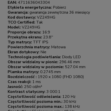
EAN:
4711636043304
Etykieta energetyczna:
Pobierz
Gwarancja:
gwarancja zewnętrzna 36 miesięcy
Kod dostawcy:
VZ249HG
TCO Certified:
Tak
Model:
VZ249HG
Proporcje obrazu:
16:9
Przekątna ekranu:
23.8''
Typ matrycy:
TFT IPS
Powierzchnia matrycy:
Matowa
Ekran dotykowy:
Nie
Technologia podświetlania:
Diody LED
Obszar widzialny w pionie:
296.46 mm
Obszar widzialny w poziomie:
527.04 mm
Plamka matrycy:
0.2745 mm
Rozdzielczość :
1920 x 1080 (FHD 1080)
Czas reakcji:
1 ms
Jasność:
250 cd/m²
Kontrast statyczny:
3 000:1
Częstotliwość odświeżania:
120 Hz
Częstotliwość pozioma min.:
30 kHz
Częstotliwość pozioma max.:
138 kHz