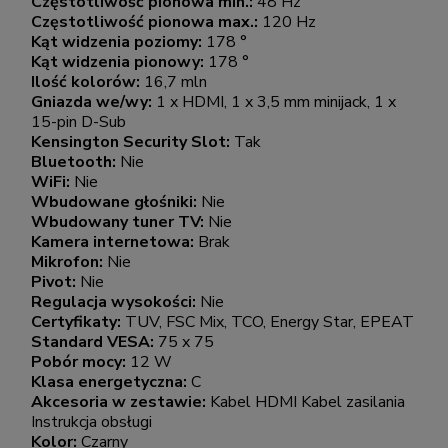
Częstotliwość pionowa min.:
48 Hz
Częstotliwość pionowa max.:
120 Hz
Kąt widzenia poziomy:
178 °
Kąt widzenia pionowy:
178 °
Ilość kolorów:
16,7 mln
Gniazda we/wy:
1 x HDMI, 1 x 3,5 mm minijack, 1 x
15-pin D-Sub
Kensington Security Slot:
Tak
Bluetooth:
Nie
WiFi:
Nie
Wbudowane głośniki:
Nie
Wbudowany tuner TV:
Nie
Kamera internetowa:
Brak
Mikrofon:
Nie
Pivot:
Nie
Regulacja wysokości:
Nie
Certyfikaty:
TUV, FSC Mix, TCO, Energy Star, EPEAT
Standard VESA:
75 x 75
Pobór mocy:
12 W
Klasa energetyczna:
C
Akcesoria w zestawie:
Kabel HDMI Kabel zasilania
Instrukcja obsługi
Kolor:
Czarny