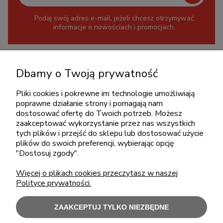
Podaj swój adres e-mail, jeżeli chcesz otrzymywać
informacje o nowościach i promocjach.
KONTAKT
Dbamy o Twoją prywatność
+48 717345566
pon.-piąt.: 08:00-16:00
Pliki cookies i pokrewne im technologie umożliwiają
poprawne działanie strony i pomagają nam
sklep@cebit.pl
dostosować ofertę do Twoich potrzeb. Możesz
zaakceptować wykorzystanie przez nas wszystkich
tych plików i przejść do sklepu lub dostosować użycie
plików do swoich preferencji, wybierając opcję
ZAKUPY
"Dostosuj zgody".
Więcej o plikach cookies przeczytasz w naszej
POMOC
Polityce prywatności.
MOJE KONTO
ZAAKCEPTUJ TYLKO NIEZBĘDNE