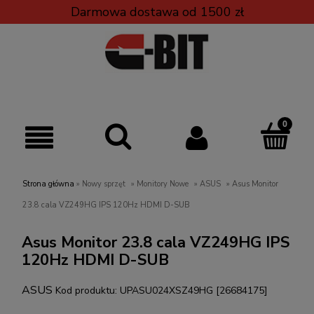
Darmowa dostawa od 1500 zł
Strona główna
»
Nowy sprzęt
»
Monitory Nowe
»
ASUS
»
Asus Monitor
23.8 cala VZ249HG IPS 120Hz HDMI D-SUB
Asus Monitor 23.8 cala VZ249HG IPS
120Hz HDMI D-SUB
ASUS
Kod produktu:
UPASU024XSZ49HG [26684175]