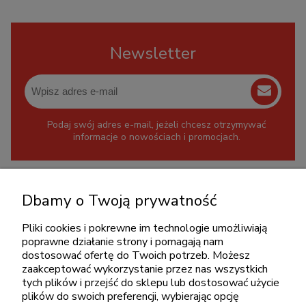
Newsletter
Podaj swój adres e-mail, jeżeli chcesz otrzymywać
informacje o nowościach i promocjach.
KONTAKT
Dbamy o Twoją prywatność
+48 717345566
Pliki cookies i pokrewne im technologie umożliwiają
pon.-piąt.: 08:00-16:00
poprawne działanie strony i pomagają nam
sklep@cebit.pl
dostosować ofertę do Twoich potrzeb. Możesz
zaakceptować wykorzystanie przez nas wszystkich
tych plików i przejść do sklepu lub dostosować użycie
plików do swoich preferencji, wybierając opcję
ZAKUPY