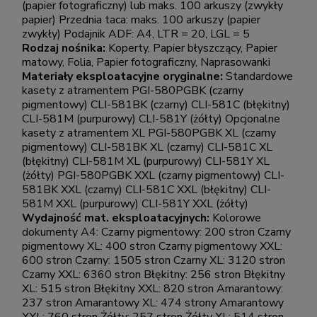
(papier fotograficzny) lub maks. 100 arkuszy (zwykły
papier) Przednia taca: maks. 100 arkuszy (papier
zwykły) Podajnik ADF: A4, LTR = 20, LGL = 5
Rodzaj nośnika:
Koperty, Papier błyszczący, Papier
matowy, Folia, Papier fotograficzny, Naprasowanki
Materiały eksploatacyjne oryginalne:
Standardowe
kasety z atramentem PGI-580PGBK (czarny
pigmentowy) CLI-581BK (czarny) CLI-581C (błękitny)
CLI-581M (purpurowy) CLI-581Y (żółty) Opcjonalne
kasety z atramentem XL PGI-580PGBK XL (czarny
pigmentowy) CLI-581BK XL (czarny) CLI-581C XL
(błękitny) CLI-581M XL (purpurowy) CLI-581Y XL
(żółty) PGI-580PGBK XXL (czarny pigmentowy) CLI-
581BK XXL (czarny) CLI-581C XXL (błękitny) CLI-
581M XXL (purpurowy) CLI-581Y XXL (żółty)
Wydajność mat. eksploatacyjnych:
Kolorowe
dokumenty A4: Czarny pigmentowy: 200 stron Czarny
pigmentowy XL: 400 stron Czarny pigmentowy XXL:
600 stron Czarny: 1505 stron Czarny XL: 3120 stron
Czarny XXL: 6360 stron Błękitny: 256 stron Błękitny
XL: 515 stron Błękitny XXL: 820 stron Amarantowy:
237 stron Amarantowy XL: 474 strony Amarantowy