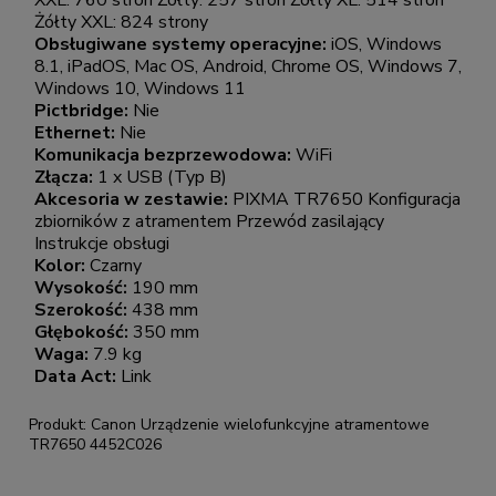
XXL: 760 stron Żółty: 257 stron Żółty XL: 514 stron
Żółty XXL: 824 strony
Obsługiwane systemy operacyjne:
iOS, Windows
8.1, iPadOS, Mac OS, Android, Chrome OS, Windows 7,
Windows 10, Windows 11
Pictbridge:
Nie
Ethernet:
Nie
Komunikacja bezprzewodowa:
WiFi
Złącza:
1 x USB (Typ B)
Akcesoria w zestawie:
PIXMA TR7650 Konfiguracja
zbiorników z atramentem Przewód zasilający
Instrukcje obsługi
Kolor:
Czarny
Wysokość:
190 mm
Szerokość:
438 mm
Głębokość:
350 mm
Waga:
7.9 kg
Data Act:
Link
Produkt: Canon Urządzenie wielofunkcyjne atramentowe
TR7650 4452C026