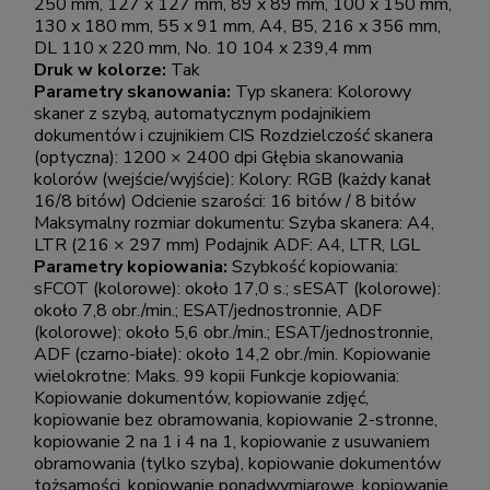
250 mm, 127 x 127 mm, 89 x 89 mm, 100 x 150 mm,
130 x 180 mm, 55 x 91 mm, A4, B5, 216 x 356 mm,
DL 110 x 220 mm, No. 10 104 x 239,4 mm
Druk w kolorze:
Tak
Parametry skanowania:
Typ skanera: Kolorowy
skaner z szybą, automatycznym podajnikiem
dokumentów i czujnikiem CIS Rozdzielczość skanera
(optyczna): 1200 × 2400 dpi Głębia skanowania
kolorów (wejście/wyjście): Kolory: RGB (każdy kanał
16/8 bitów) Odcienie szarości: 16 bitów / 8 bitów
Maksymalny rozmiar dokumentu: Szyba skanera: A4,
LTR (216 × 297 mm) Podajnik ADF: A4, LTR, LGL
Parametry kopiowania:
Szybkość kopiowania:
sFCOT (kolorowe): około 17,0 s.; sESAT (kolorowe):
około 7,8 obr./min.; ESAT/jednostronnie, ADF
(kolorowe): około 5,6 obr./min.; ESAT/jednostronnie,
ADF (czarno-białe): około 14,2 obr./min. Kopiowanie
wielokrotne: Maks. 99 kopii Funkcje kopiowania:
Kopiowanie dokumentów, kopiowanie zdjęć,
kopiowanie bez obramowania, kopiowanie 2-stronne,
kopiowanie 2 na 1 i 4 na 1, kopiowanie z usuwaniem
obramowania (tylko szyba), kopiowanie dokumentów
tożsamości, kopiowanie ponadwymiarowe, kopiowanie