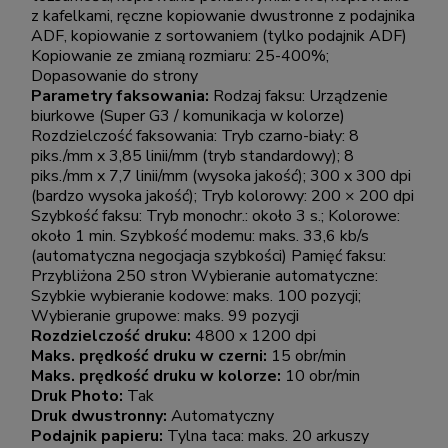
z kafelkami, ręczne kopiowanie dwustronne z podajnika
ADF, kopiowanie z sortowaniem (tylko podajnik ADF)
Kopiowanie ze zmianą rozmiaru: 25-400%;
Dopasowanie do strony
Parametry faksowania:
Rodzaj faksu: Urządzenie
biurkowe (Super G3 / komunikacja w kolorze)
Rozdzielczość faksowania: Tryb czarno-biały: 8
piks./mm x 3,85 linii/mm (tryb standardowy); 8
piks./mm x 7,7 linii/mm (wysoka jakość); 300 x 300 dpi
(bardzo wysoka jakość); Tryb kolorowy: 200 × 200 dpi
Szybkość faksu: Tryb monochr.: około 3 s.; Kolorowe:
około 1 min. Szybkość modemu: maks. 33,6 kb/s
(automatyczna negocjacja szybkości) Pamięć faksu:
Przybliżona 250 stron Wybieranie automatyczne:
Szybkie wybieranie kodowe: maks. 100 pozycji;
Wybieranie grupowe: maks. 99 pozycji
Rozdzielczość druku:
4800 x 1200 dpi
Maks. prędkość druku w czerni:
15 obr/min
Maks. prędkość druku w kolorze:
10 obr/min
Druk Photo:
Tak
Druk dwustronny:
Automatyczny
Podajnik papieru:
Tylna taca: maks. 20 arkuszy