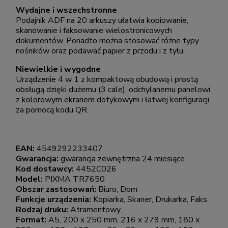
Wydajne i wszechstronne
Podajnik ADF na 20 arkuszy ułatwia kopiowanie,
skanowanie i faksowanie wielostronicowych
dokumentów. Ponadto można stosować różne typy
nośników oraz podawać papier z przodu i z tyłu.
Niewielkie i wygodne
Urządzenie 4 w 1 z kompaktową obudową i prostą
obsługą dzięki dużemu (3 cale), odchylanemu panelowi
z kolorowym ekranem dotykowym i łatwej konfiguracji
za pomocą kodu QR.
EAN:
4549292233407
Gwarancja:
gwarancja zewnętrzna 24 miesiące
Kod dostawcy:
4452C026
Model:
PIXMA TR7650
Obszar zastosowań:
Biuro, Dom
Funkcje urządzenia:
Kopiarka, Skaner, Drukarka, Faks
Rodzaj druku:
Atramentowy
Format:
A5, 200 x 250 mm, 216 x 279 mm, 180 x