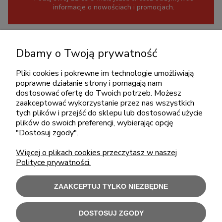
informacje o nowościach i promocjach.
KONTAKT
Dbamy o Twoją prywatność
+48 717345566
Pliki cookies i pokrewne im technologie umożliwiają
pon.-piąt.: 08:00-16:00
poprawne działanie strony i pomagają nam
sklep@cebit.pl
dostosować ofertę do Twoich potrzeb. Możesz
zaakceptować wykorzystanie przez nas wszystkich
tych plików i przejść do sklepu lub dostosować użycie
plików do swoich preferencji, wybierając opcję
ZAKUPY
"Dostosuj zgody".
Więcej o plikach cookies przeczytasz w naszej
POMOC
Polityce prywatności.
MOJE KONTO
ZAAKCEPTUJ TYLKO NIEZBĘDNE
INFORMACJE
DOSTOSUJ ZGODY