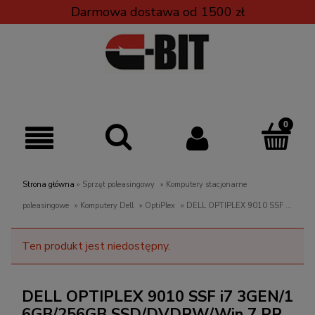
Darmowa dostawa od 1500 zł
Strona główna
»
Sprzęt poleasingowy
»
Komputery stacjonarne
poleasingowe
»
Komputery Dell
»
OptiPlex
»
DELL OPTIPLEX 9010 SSF i7
3GEN/16GB/256GB SSD/DVDRW/Win 7 PRO
Ten produkt jest niedostępny.
DELL OPTIPLEX 9010 SSF i7 3GEN/1
6GB/256GB SSD/DVDRW/Win 7 PR