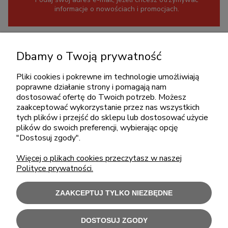
informacje o nowościach i promocjach.
KONTAKT
Dbamy o Twoją prywatność
+48 717345566
Pliki cookies i pokrewne im technologie umożliwiają
pon.-piąt.: 08:00-16:00
poprawne działanie strony i pomagają nam
sklep@cebit.pl
dostosować ofertę do Twoich potrzeb. Możesz
zaakceptować wykorzystanie przez nas wszystkich
tych plików i przejść do sklepu lub dostosować użycie
plików do swoich preferencji, wybierając opcję
ZAKUPY
"Dostosuj zgody".
Więcej o plikach cookies przeczytasz w naszej
POMOC
Polityce prywatności.
MOJE KONTO
ZAAKCEPTUJ TYLKO NIEZBĘDNE
INFORMACJE
DOSTOSUJ ZGODY