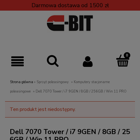
Darmowa dostawa od 1500 zł
Strona główna
»
Sprzęt poleasingowy
»
Komputery stacjonarne
poleasingowe
»
Dell 7070 Tower / i7 9GEN / 8GB / 256GB / Win 11 PRO
Ten produkt jest niedostępny.
Dell 7070 Tower / i7 9GEN / 8GB / 25
6GB / Win 11 PRO