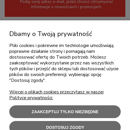
Podaj swój adres e-mail, jeżeli chcesz otrzymywać
informacje o nowościach i promocjach.
KONTAKT
Dbamy o Twoją prywatność
+48 717345566
Pliki cookies i pokrewne im technologie umożliwiają
pon.-piąt.: 08:00-16:00
poprawne działanie strony i pomagają nam
sklep@cebit.pl
dostosować ofertę do Twoich potrzeb. Możesz
zaakceptować wykorzystanie przez nas wszystkich
tych plików i przejść do sklepu lub dostosować użycie
plików do swoich preferencji, wybierając opcję
ZAKUPY
"Dostosuj zgody".
Więcej o plikach cookies przeczytasz w naszej
POMOC
Polityce prywatności.
MOJE KONTO
ZAAKCEPTUJ TYLKO NIEZBĘDNE
INFORMACJE
DOSTOSUJ ZGODY