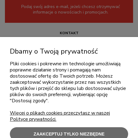
Podaj swój adres e-mail, jeżeli chcesz otrzymywać
informacje o nowościach i promocjach.
KONTAKT
+48 717345566
Dbamy o Twoją prywatność
pon.-piąt.: 08:00-16:00
sklep@cebit.pl
Pliki cookies i pokrewne im technologie umożliwiają
poprawne działanie strony i pomagają nam
dostosować ofertę do Twoich potrzeb. Możesz
zaakceptować wykorzystanie przez nas wszystkich
ZAKUPY
tych plików i przejść do sklepu lub dostosować użycie
plików do swoich preferencji, wybierając opcję
"Dostosuj zgody".
POMOC
Więcej o plikach cookies przeczytasz w naszej
Polityce prywatności.
MOJE KONTO
ZAAKCEPTUJ TYLKO NIEZBĘDNE
INFORMACJE