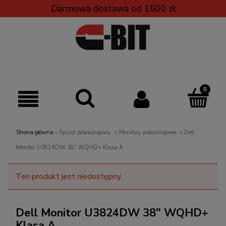
Darmowa dostawa od 1500 zł
Strona główna
»
Sprzęt poleasingowy
»
Monitory poleasingowe
»
Dell
Monitor U3824DW 38" WQHD+ Klasa A
Ten produkt jest niedostępny.
Dell Monitor U3824DW 38" WQHD+
Klasa A