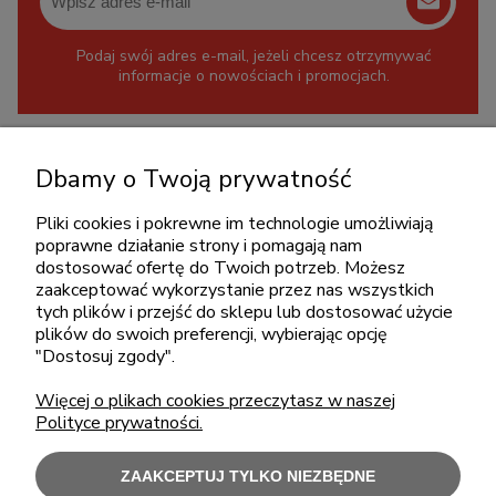
Podaj swój adres e-mail, jeżeli chcesz otrzymywać
informacje o nowościach i promocjach.
KONTAKT
Dbamy o Twoją prywatność
+48 717345566
Pliki cookies i pokrewne im technologie umożliwiają
pon.-piąt.: 08:00-16:00
poprawne działanie strony i pomagają nam
sklep@cebit.pl
dostosować ofertę do Twoich potrzeb. Możesz
zaakceptować wykorzystanie przez nas wszystkich
tych plików i przejść do sklepu lub dostosować użycie
plików do swoich preferencji, wybierając opcję
ZAKUPY
"Dostosuj zgody".
Więcej o plikach cookies przeczytasz w naszej
POMOC
Polityce prywatności.
MOJE KONTO
ZAAKCEPTUJ TYLKO NIEZBĘDNE