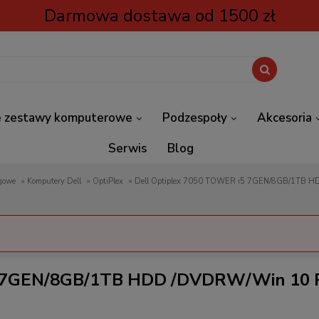
Darmowa dostawa od 1500 zł
 zestawy komputerowe
Podzespoły
Akcesoria
Serwis
Blog
ngowe
»
Komputery Dell
»
OptiPlex
»
Dell Optiplex 7050 TOWER i5 
i5 7GEN/8GB/1TB HDD /DVDRW/Win 10