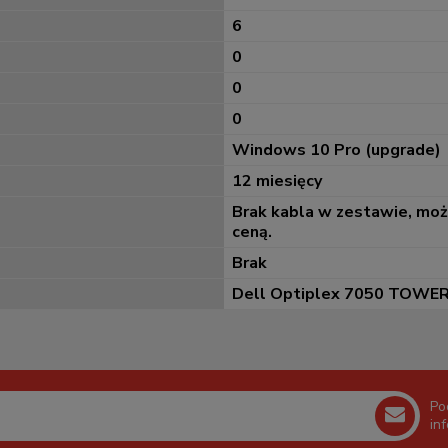
6
0
0
0
Windows 10 Pro (upgrade)
12 miesięcy
Brak kabla w zestawie, mo
ceną.
Brak
Dell Optiplex 7050 TOWE
Po
in