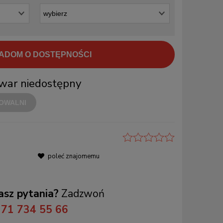
ADOM O DOSTĘPNOŚCI
war niedostępny
OWALNI
poleć znajomemu
sz pytania?
Zadzwoń
71 734 55 66