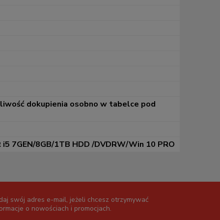
żliwość dokupienia osobno w tabelce pod
R i5 7GEN/8GB/1TB HDD /DVDRW/Win 10 PRO
daj swój adres e-mail, jeżeli chcesz otrzymywać
formacje o nowościach i promocjach.