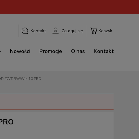
Kontakt
Zaloguj się
Koszyk
Nowości
Promocje
O nas
Kontakt
7GEN/8GB/1TB HDD /DVDRW/Win 10 PRO
 PRO