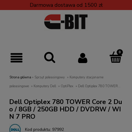
Darmowa dostawa od 1500 zł
Strona główna
»
Sprzęt poleasingowy
»
Komputery stacjonarne
poleasingowe
»
Komputery Dell
»
OptiPlex
»
Dell Optiplex 780 TOWER
Core 2 Duo / 8GB / 250GB HDD / DVDRW / WIN 7 PRO
Dell Optiplex 780 TOWER Core 2 Du
o / 8GB / 250GB HDD / DVDRW / WI
N 7 PRO
Kod produktu:
97992