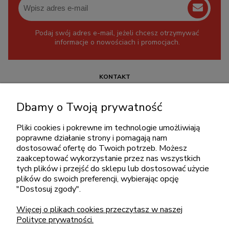
Podaj swój adres e-mail, jeżeli chcesz otrzymywać
informacje o nowościach i promocjach.
KONTAKT
+48 717345566
Dbamy o Twoją prywatność
pon.-piąt.: 08:00-16:00
sklep@cebit.pl
Pliki cookies i pokrewne im technologie umożliwiają
poprawne działanie strony i pomagają nam
dostosować ofertę do Twoich potrzeb. Możesz
zaakceptować wykorzystanie przez nas wszystkich
ZAKUPY
tych plików i przejść do sklepu lub dostosować użycie
plików do swoich preferencji, wybierając opcję
"Dostosuj zgody".
POMOC
Więcej o plikach cookies przeczytasz w naszej
Polityce prywatności.
MOJE KONTO