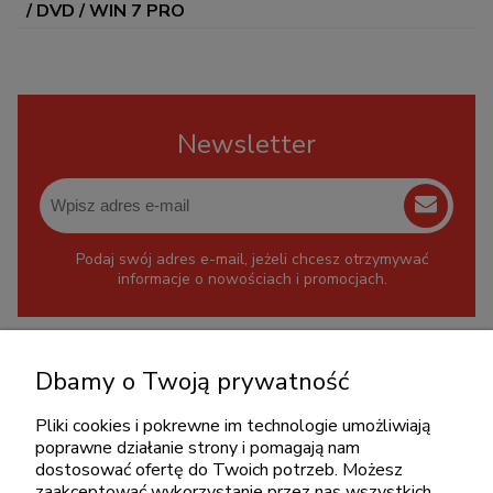
/ DVD / WIN 7 PRO
Newsletter
Podaj swój adres e-mail, jeżeli chcesz otrzymywać
informacje o nowościach i promocjach.
KONTAKT
Dbamy o Twoją prywatność
+48 717345566
Pliki cookies i pokrewne im technologie umożliwiają
pon.-piąt.: 08:00-16:00
poprawne działanie strony i pomagają nam
sklep@cebit.pl
dostosować ofertę do Twoich potrzeb. Możesz
zaakceptować wykorzystanie przez nas wszystkich